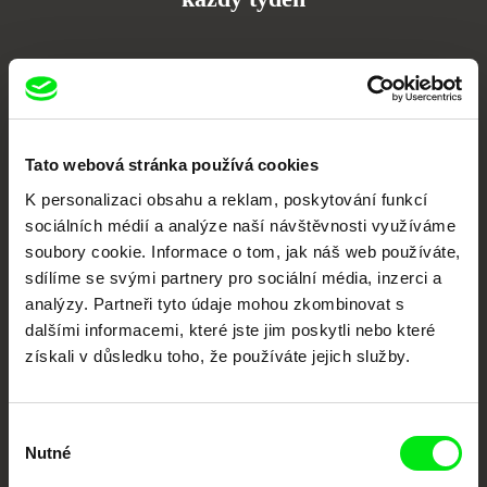
Portál DAFilms.cz je výsledkem tvůrčí spolupráce 7 klíčových evropských
festivalů dokumentárního filmu sdružených do Doc Alliance. Naším cílem je
posouvat hranice dokumentárního filmu, propagovat jeho rozmanitost a
podporovat kvalitní autorské filmy.
Členové Doc Alliance
Tato webová stránka používá cookies
K personalizaci obsahu a reklam, poskytování funkcí
sociálních médií a analýze naší návštěvnosti využíváme
soubory cookie. Informace o tom, jak náš web používáte,
sdílíme se svými partnery pro sociální média, inzerci a
analýzy. Partneři tyto údaje mohou zkombinovat s
dalšími informacemi, které jste jim poskytli nebo které
získali v důsledku toho, že používáte jejich služby.
CPH:DOX
Doclisboa
Millennium Docs
DOK Leipzig
Against Gravity
Výběr
Nutné
souhlasu