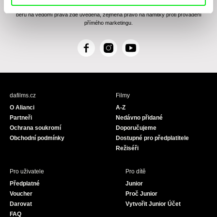
Zásady zpracování osobních údajů
, textu rozumím a souhlasím s ním, přičemž
beru na vědomí práva zde uvedená, zejména právo na námitky proti provádění
přímého marketingu.
F
I
Y
a
n
o
c
s
u
e
t
T
b
a
u
dafilms.cz
Filmy
o
g
b
O Alianci
A-Z
o
r
e
Partneři
Nedávno přidané
k
a
Ochrana soukromí
Doporučujeme
m
Obchodní podmínky
Dostupné pro předplatitele
Režiséři
Pro uživatele
Pro dítě
Předplatné
Junior
Voucher
Proč Junior
Darovat
Vytvořit Junior Účet
FAQ