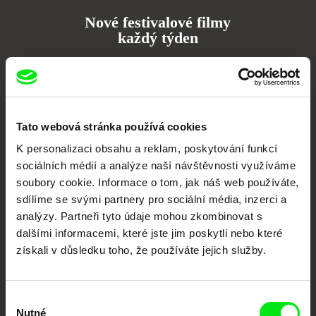
Nové festivalové filmy
každý týden
Portál DAFilms.cz je výsledkem tvůrčí spolupráce 7 klíčových evropských
festivalů dokumentárního filmu sdružených do Doc Alliance. Naším cílem je
posouvat hranice dokumentárního filmu, propagovat jeho rozmanitost a
podporovat kvalitní autorské filmy.
Tato webová stránka používá cookies
Členové Doc Alliance
K personalizaci obsahu a reklam, poskytování funkcí
sociálních médií a analýze naší návštěvnosti využíváme
soubory cookie. Informace o tom, jak náš web používáte,
sdílíme se svými partnery pro sociální média, inzerci a
analýzy. Partneři tyto údaje mohou zkombinovat s
dalšími informacemi, které jste jim poskytli nebo které
získali v důsledku toho, že používáte jejich služby.
CPH:DOX
Doclisboa
Millennium Docs
DOK Leipzig
Against Gravity
Výběr
Nutné
souhlasu