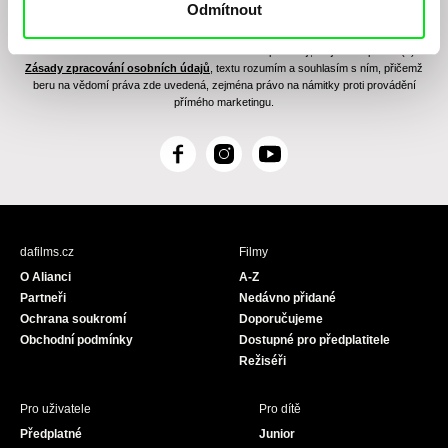
Odmítnout
Odesláním registrace k Newsletteru souhlasím se zasíláním obchodních sdělení
elektronickými prostředky a souvisejícím zpracováním osobních údajů pro účely
zasílání Newsletteru Doc-Air Distribution s.r.o. a potvrzuji, že jsem si přečetl(a)
Zásady zpracování osobních údajů
, textu rozumím a souhlasím s ním, přičemž
beru na vědomí práva zde uvedená, zejména právo na námitky proti provádění
přímého marketingu.
F
I
Y
a
n
o
c
s
u
e
t
T
b
a
u
dafilms.cz
Filmy
o
g
b
O Alianci
A-Z
o
r
e
Partneři
Nedávno přidané
k
a
Ochrana soukromí
Doporučujeme
m
Obchodní podmínky
Dostupné pro předplatitele
Režiséři
Pro uživatele
Pro dítě
Předplatné
Junior