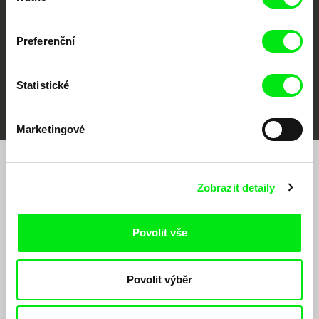
Preferenční
Statistické
FIDMarseille
MFDF Ji.hlava
Visions du Réel
Marketingové
Chcete být pravidelně informováni o našem
Zobrazit detaily
filmovém programu?
Povolit vše
Povolit výběr