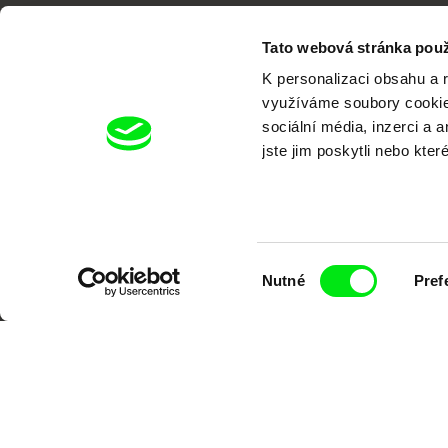
Tato webová stránka použ
K personalizaci obsahu a 
využíváme soubory cookie.
sociální média, inzerci a 
Portál DAFilms.cz je výsledkem tvůr
jste jim poskytli nebo kter
Alliance. Naším cílem je posouvat hr
Výběr
Nutné
Pref
souhlasu