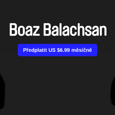
Boaz Balachsan
Předplatit US $6.99 měsíčně