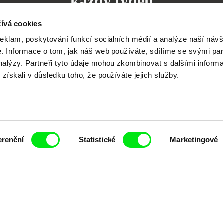
každý týden
ívá cookies
reklam, poskytování funkcí sociálních médií a analýze naší návš
 Informace o tom, jak náš web používáte, sdílíme se svými par
analýzy. Partneři tyto údaje mohou zkombinovat s dalšími inform
čí spolupráce 7 klíčových evropských festivalů do
é získali v důsledku toho, že používáte jejich služby.
anice dokumentárního filmu, propagovat jeho rozma
filmy.
Členové Doc Alliance
erenční
Statistické
Marketingové