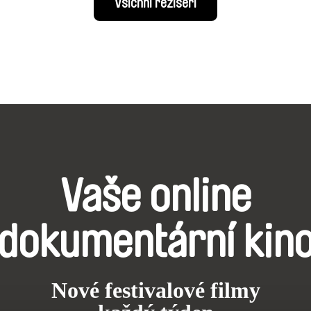
Všichni režiséři
Vaše online
dokumentární kin
Nové festivalové filmy