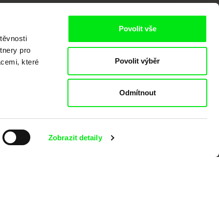
Povolit vše
těvnosti
tnery pro
Povolit výběr
acemi, které
kumentárního filmu sdružených do Doc
nitost a podporovat kvalitní autorské
Odmítnout
Zobrazit detaily