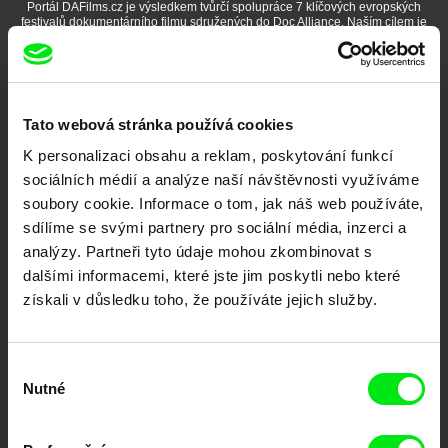
Portál DAFilms.cz je výsledkem tvůrčí spolupráce 7 klíčových evropských
festivalů dokumentárního filmu sdružených do Doc Alliance. Naším cílem je
posouvat hranice dokumentárního filmu, propagovat jeho rozmanitost a
podporovat kvalitní autorské filmy.
Členové Doc Alliance
Tato webová stránka používá cookies
K personalizaci obsahu a reklam, poskytování funkcí
sociálních médií a analýze naší návštěvnosti využíváme
soubory cookie. Informace o tom, jak náš web používáte,
sdílíme se svými partnery pro sociální média, inzerci a
analýzy. Partneři tyto údaje mohou zkombinovat s
CPH:DOX
Doclisboa
Millennium Docs
DOK Leipzig
dalšími informacemi, které jste jim poskytli nebo které
Against Gravity
získali v důsledku toho, že používáte jejich služby.
Výběr
Nutné
souhlasu