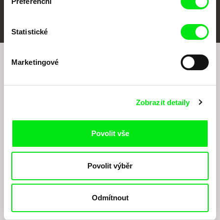
Preferenční
FIDMarseille
MFDF Ji.hlava
Visions du Réel
Statistické
Marketingové
Chcete být pravidelně informováni o našem
filmovém programu?
Zobrazit detaily
Povolit vše
Povolit výběr
Odesláním registrace k Newsletteru souhlasím se zasíláním obchodních sdělení
elektronickými prostředky a souvisejícím zpracováním osobních údajů pro účely
zasílání Newsletteru Doc-Air Distribution s.r.o. a potvrzuji, že jsem si přečetl(a)
Odmítnout
Zásady zpracování osobních údajů
, textu rozumím a souhlasím s ním, přičemž
beru na vědomí práva zde uvedená, zejména právo na námitky proti provádění
přímého marketingu.