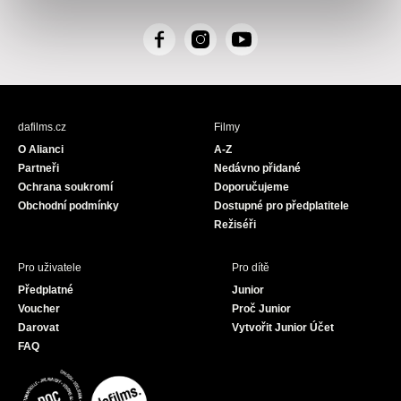
F
I
Y
a
n
o
c
s
u
e
t
T
b
a
u
dafilms.cz
Filmy
o
g
b
O Alianci
A-Z
o
r
e
Partneři
Nedávno přidané
k
a
Ochrana soukromí
Doporučujeme
m
Obchodní podmínky
Dostupné pro předplatitele
Režiséři
Pro uživatele
Pro dítě
Předplatné
Junior
Voucher
Proč Junior
Darovat
Vytvořit Junior Účet
FAQ