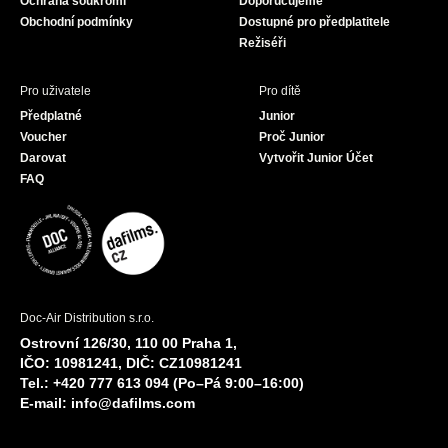
Ochrana soukromí
Doporučujeme
m
Obchodní podmínky
Dostupné pro předplatitele
Režiséři
Pro uživatele
Pro dítě
Předplatné
Junior
Voucher
Proč Junior
Darovat
Vytvořit Junior Účet
FAQ
Doc-Air Distribution s.r.o.
Ostrovní 126/30, 110 00 Praha 1,
IČO: 10981241, DIČ: CZ10981241
Tel.: +420 777 613 094 (Po–Pá 9:00–16:00)
E-mail:
info@dafilms.com