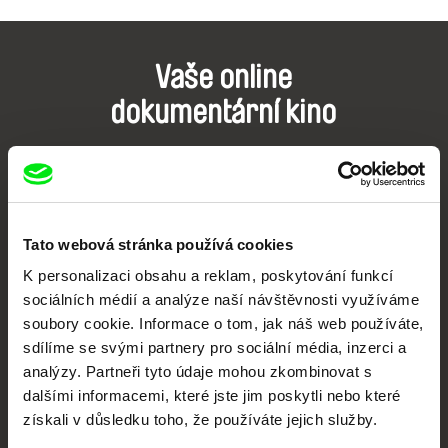
Vaše online
dokumentární kino
Nové festivalové filmy
každý týden
Tato webová stránka používá cookies
Portál DAFilms.cz je výsledkem tvůrčí spolupráce 7 klíčových evropských
festivalů dokumentárního filmu sdružených do Doc Alliance. Naším cílem je
K personalizaci obsahu a reklam, poskytování funkcí
posouvat hranice dokumentárního filmu, propagovat jeho rozmanitost a
podporovat kvalitní autorské filmy.
sociálních médií a analýze naší návštěvnosti využíváme
Členové Doc Alliance
soubory cookie. Informace o tom, jak náš web používáte,
sdílíme se svými partnery pro sociální média, inzerci a
analýzy. Partneři tyto údaje mohou zkombinovat s
dalšími informacemi, které jste jim poskytli nebo které
získali v důsledku toho, že používáte jejich služby.