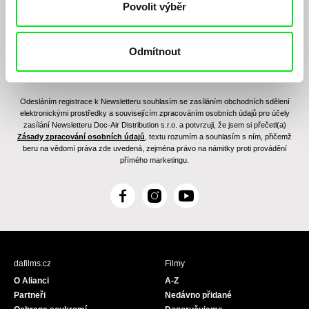
Povolit výběr
Odmítnout
Odesláním registrace k Newsletteru souhlasím se zasíláním obchodních sdělení
elektronickými prostředky a souvisejícím zpracováním osobních údajů pro účely
zasílání Newsletteru Doc-Air Distribution s.r.o. a potvrzuji, že jsem si přečetl(a)
Zásady zpracování osobních údajů
, textu rozumím a souhlasím s ním, přičemž
beru na vědomí práva zde uvedená, zejména právo na námitky proti provádění
přímého marketingu.
F
I
Y
a
n
o
c
s
u
e
t
T
b
a
u
dafilms.cz
Filmy
o
g
b
O Alianci
A-Z
o
r
e
Partneři
Nedávno přidané
k
a