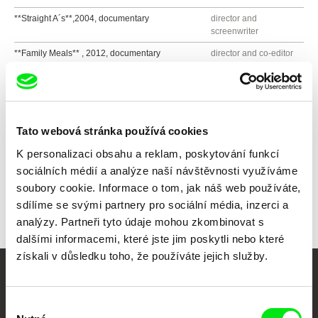
**Straight A´s**,2004, documentary
director and
screenwriter
**Family Meals** , 2012, documentary
director and co-editor
**Great Shipwrecks of the Adriatic Sea** , 2006-
co-author
2007
Tato webová stránka používá cookies
Všichni režiséři
K personalizaci obsahu a reklam, poskytování funkcí
sociálních médií a analýze naší návštěvnosti využíváme
soubory cookie. Informace o tom, jak náš web používáte,
sdílíme se svými partnery pro sociální média, inzerci a
analýzy. Partneři tyto údaje mohou zkombinovat s
dalšími informacemi, které jste jim poskytli nebo které
získali v důsledku toho, že používáte jejich služby.
Vaše online
Výběr
dokumentární kino