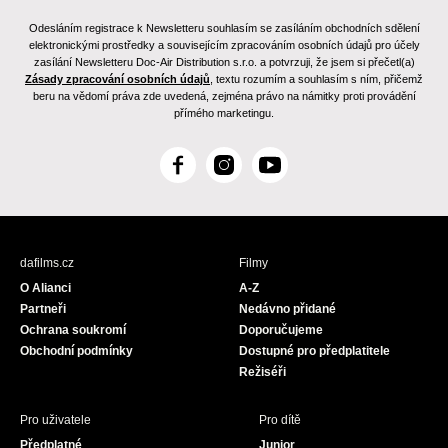
Odesláním registrace k Newsletteru souhlasím se zasíláním obchodních sdělení
elektronickými prostředky a souvisejícím zpracováním osobních údajů pro účely
zasílání Newsletteru Doc-Air Distribution s.r.o. a potvrzuji, že jsem si přečetl(a)
Zásady zpracování osobních údajů
, textu rozumím a souhlasím s ním, přičemž
beru na vědomí práva zde uvedená, zejména právo na námitky proti provádění
přímého marketingu.
F
I
Y
a
n
o
c
s
u
e
t
T
b
a
u
dafilms.cz
Filmy
o
g
b
O Alianci
A-Z
o
r
e
Partneři
Nedávno přidané
k
a
Ochrana soukromí
Doporučujeme
m
Obchodní podmínky
Dostupné pro předplatitele
Režiséři
Pro uživatele
Pro dítě
Předplatné
Junior