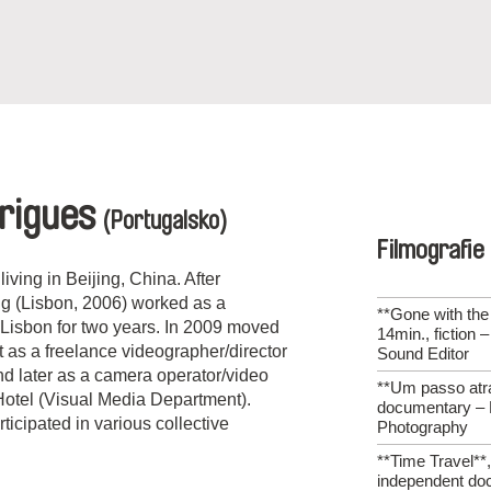
drigues
(Portugalsko)
Filmografie
iving in Beijing, China. After
ng (Lisbon, 2006) worked as a
**Gone with th
 Lisbon for two years. In 2009 moved
14min., fiction 
 as a freelance videographer/director
Sound Editor
d later as a camera operator/video
**Um passo atrá
Hotel (Visual Media Department).
documentary – D
icipated in various collective
Photography
**Time Travel**,
independent do