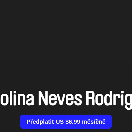
olina Neves Rodri
Předplatit US $6.99 měsíčně