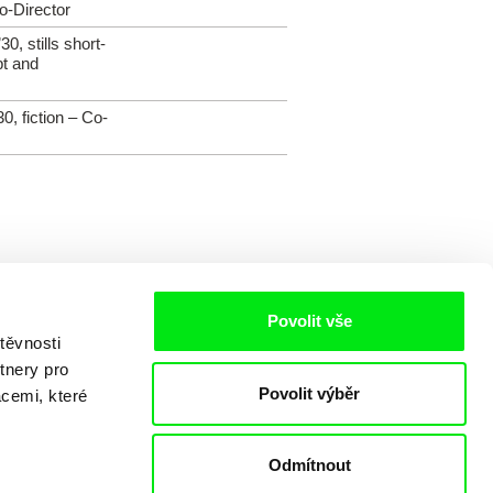
o-Director
30, stills short-
t and
30, fiction – Co-
Povolit vše
těvnosti
tnery pro
Povolit výběr
acemi, které
Odmítnout