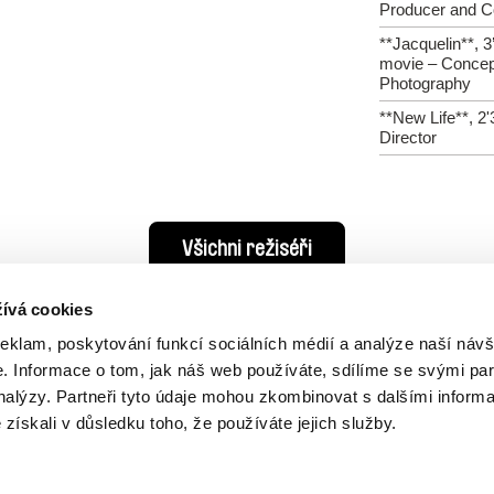
Producer and C
**Jacquelin**, 3’
movie – Concep
Photography
**New Life**, 2'
Director
Všichni režiséři
ívá cookies
reklam, poskytování funkcí sociálních médií a analýze naší návš
 Informace o tom, jak náš web používáte, sdílíme se svými par
analýzy. Partneři tyto údaje mohou zkombinovat s dalšími inform
é získali v důsledku toho, že používáte jejich služby.