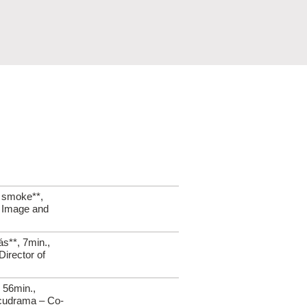
e smoke**,
– Image and
s**, 7min.,
irector of
 56min.,
cudrama – Co-