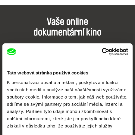
Vaše online
dokumentární kino
Nové festivalové filmy
každý týden
Tato webová stránka používá cookies
Portál DAFilms.cz je výsledkem tvůrčí spolupráce 7 klíčových evropských
festivalů dokumentárního filmu sdružených do Doc Alliance. Naším cílem je
K personalizaci obsahu a reklam, poskytování funkcí
posouvat hranice dokumentárního filmu, propagovat jeho rozmanitost a
podporovat kvalitní autorské filmy.
sociálních médií a analýze naší návštěvnosti využíváme
Členové Doc Alliance
soubory cookie. Informace o tom, jak náš web používáte,
sdílíme se svými partnery pro sociální média, inzerci a
analýzy. Partneři tyto údaje mohou zkombinovat s
dalšími informacemi, které jste jim poskytli nebo které
získali v důsledku toho, že používáte jejich služby.