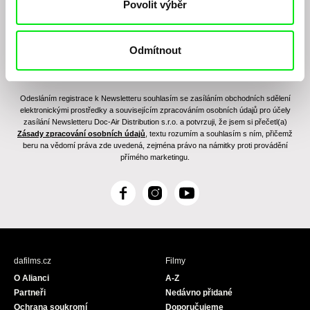
Povolit výběr
Odmítnout
Odesláním registrace k Newsletteru souhlasím se zasíláním obchodních sdělení
elektronickými prostředky a souvisejícím zpracováním osobních údajů pro účely
zasílání Newsletteru Doc-Air Distribution s.r.o. a potvrzuji, že jsem si přečetl(a)
Zásady zpracování osobních údajů
, textu rozumím a souhlasím s ním, přičemž
beru na vědomí práva zde uvedená, zejména právo na námitky proti provádění
přímého marketingu.
F
I
Y
a
n
o
c
s
u
e
t
T
b
a
u
dafilms.cz
Filmy
o
g
b
O Alianci
A-Z
o
r
e
Partneři
Nedávno přidané
k
a
Ochrana soukromí
Doporučujeme
m