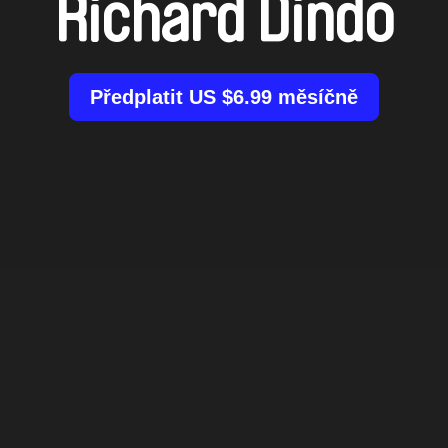
Richard Dindo
Předplatit US $6.99 měsíčně