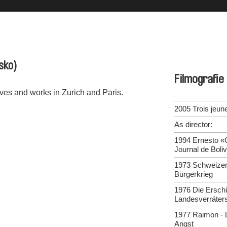
sko)
Filmografie
ives and works in Zurich and Paris.
2005 Trois jeu
As director:
1994 Ernesto «
Journal de Boliv
1973 Schweizer
Bürgerkrieg
1976 Die Ersch
Landesverräters
1977 Raimon - L
Angst