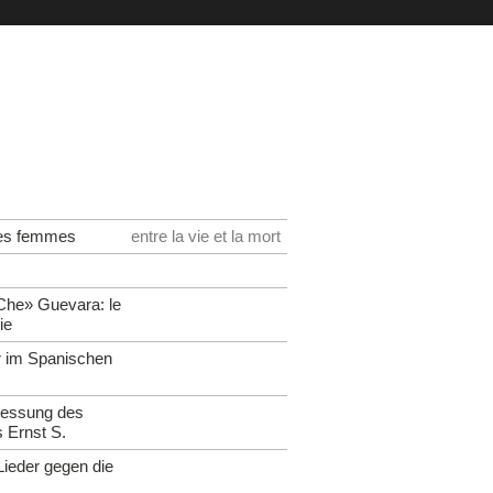
nes femmes
entre la vie et la mort
Che» Guevara: le
ie
 im Spanischen
iessung des
 Ernst S.
ieder gegen die