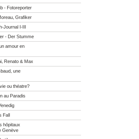
 - Fotoreporter
oreau, Grafiker
Journal I-III
er - Der Stumme
 un amour en
hi, Renato & Max
mbaud, une
vie ou théatre?
n au Paradis
 Venedig
 Fall
 hôpitaux
de Genève