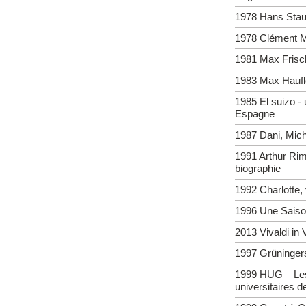
1978 Hans Staub
1978 Clément M
1981 Max Frisch-
1983 Max Haufl
1985 El suizo -
Espagne
1987 Dani, Mic
1991 Arthur Ri
biographie
1992 Charlotte, 
1996 Une Saiso
2013 Vivaldi in
1997 Grüningers
1999 HUG – Les
universitaires 