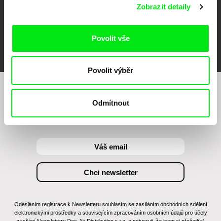
Zobrazit detaily
FIDMarseille
MFDF Ji.hlava
Visions du Réel
Povolit vše
Povolit výběr
Chcete být pravidelně informováni o našem
Odmítnout
filmovém programu?
Odesláním registrace k Newsletteru souhlasím se zasíláním obchodních sdělení
elektronickými prostředky a souvisejícím zpracováním osobních údajů pro účely