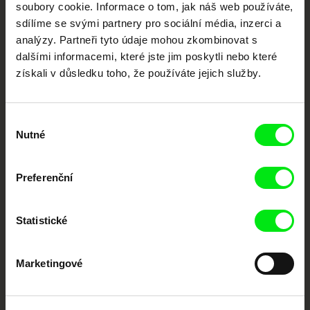
každý týden
soubory cookie. Informace o tom, jak náš web používáte,
sdílíme se svými partnery pro sociální média, inzerci a
analýzy. Partneři tyto údaje mohou zkombinovat s
Portál DAFilms.cz je výsledkem tvůrčí spolupráce 7 klíčových evropských
dalšími informacemi, které jste jim poskytli nebo které
festivalů dokumentárního filmu sdružených do Doc Alliance. Naším cílem je
posouvat hranice dokumentárního filmu, propagovat jeho rozmanitost a
získali v důsledku toho, že používáte jejich služby.
podporovat kvalitní autorské filmy.
Členové Doc Alliance
Výběr
Nutné
souhlasu
Preferenční
Statistické
CPH:DOX
Doclisboa
Millennium Docs
DOK Leipzig
Against Gravity
Marketingové