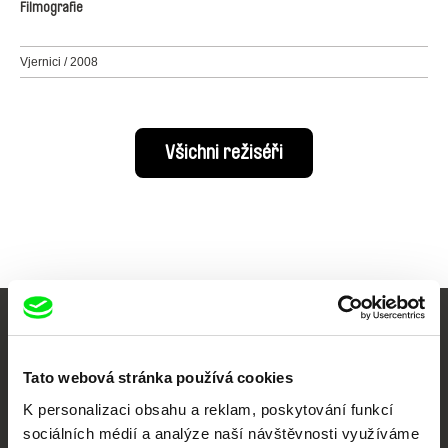
Filmografie
Vjernici / 2008
Všichni režiséři
Vaše online
dokumentární kino
Tato webová stránka používá cookies
K personalizaci obsahu a reklam, poskytování funkcí
Nové festivalové filmy
sociálních médií a analýze naší návštěvnosti využíváme