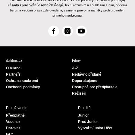
zasílání Newsletteru Doc-Air Distribution s.r.o. a potvrzuji, že jsem si přečetl(a)
Zásady zpracování osobních údajů
, textu rozumím a souhlasím s ním, přičemž
beru na vědomí práva zde uvedená, zejména právo na námitky proti provádění
přímého marketingu.
F
I
Y
a
n
o
c
s
u
e
t
T
b
a
u
dafilms.cz
Filmy
o
g
b
O Alianci
A-Z
o
r
e
Partneři
Nedávno přidané
k
a
Ochrana soukromí
Doporučujeme
m
Obchodní podmínky
Dostupné pro předplatitele
Režiséři
Pro uživatele
Pro dítě
Předplatné
Junior
Voucher
Proč Junior
Darovat
Vytvořit Junior Účet
FAQ