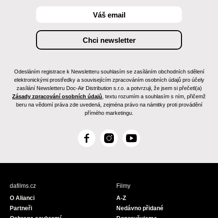
Odesláním registrace k Newsletteru souhlasím se zasíláním obchodních sdělení
elektronickými prostředky a souvisejícím zpracováním osobních údajů pro účely
zasílání Newsletteru Doc-Air Distribution s.r.o. a potvrzuji, že jsem si přečetl(a)
Zásady zpracování osobních údajů
, textu rozumím a souhlasím s ním, přičemž
beru na vědomí práva zde uvedená, zejména právo na námitky proti provádění
přímého marketingu.
F
I
Y
a
n
o
c
s
u
e
t
T
b
a
u
dafilms.cz
Filmy
o
g
b
O Alianci
A-Z
o
r
e
Partneři
Nedávno přidané
k
a