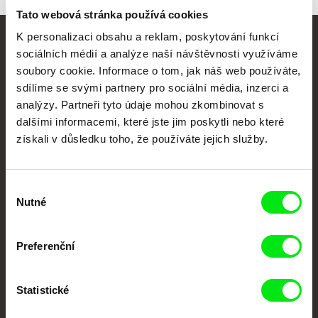
Tato webová stránka používá cookies
K personalizaci obsahu a reklam, poskytování funkcí
Vaše online
sociálních médií a analýze naší návštěvnosti využíváme
soubory cookie. Informace o tom, jak náš web používáte,
dokumentární kino
sdílíme se svými partnery pro sociální média, inzerci a
analýzy. Partneři tyto údaje mohou zkombinovat s
Nové festivalové filmy
dalšími informacemi, které jste jim poskytli nebo které
každý týden
získali v důsledku toho, že používáte jejich služby.
Portál DAFilms.cz je výsledkem tvůrčí spolupráce 7 klíčových evropských
festivalů dokumentárního filmu sdružených do Doc Alliance. Naším cílem je
Výběr
posouvat hranice dokumentárního filmu, propagovat jeho rozmanitost a
Nutné
souhlasu
podporovat kvalitní autorské filmy.
Členové Doc Alliance
Preferenční
Statistické