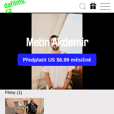
Metin Akdemir
Předplatit US $6.99 měsíčně
Filmy (1)