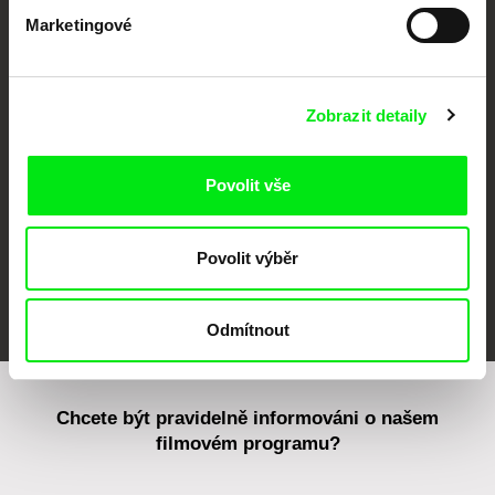
Marketingové
CPH:DOX
Doclisboa
Millennium Docs
DOK Leipzig
Against Gravity
Zobrazit detaily
Povolit vše
Povolit výběr
FIDMarseille
MFDF Ji.hlava
Visions du Réel
Odmítnout
Chcete být pravidelně informováni o našem
filmovém programu?