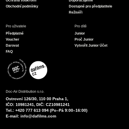
Ochrana soukromí
Doporučujeme
m
Obchodní podmínky
Dostupné pro předplatitele
Režiséři
Pro uživatele
Pro dítě
Předplatné
Junior
Voucher
Proč Junior
Darovat
Vytvořit Junior Účet
FAQ
Doc-Air Distribution s.r.o.
Ostrovní 126/30, 110 00 Praha 1,
IČO: 10981241, DIČ: CZ10981241
Tel.: +420 777 613 094 (Po–Pá 9:00–16:00)
E-mail:
info@dafilms.com