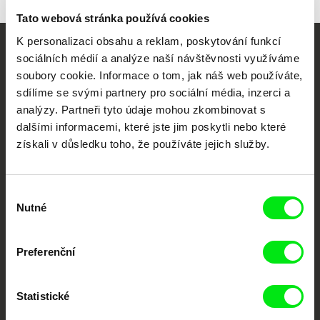
Tato webová stránka používá cookies
K personalizaci obsahu a reklam, poskytování funkcí
sociálních médií a analýze naší návštěvnosti využíváme
Vaše online
soubory cookie. Informace o tom, jak náš web používáte,
dokumentární kino
sdílíme se svými partnery pro sociální média, inzerci a
analýzy. Partneři tyto údaje mohou zkombinovat s
Nové festivalové filmy
dalšími informacemi, které jste jim poskytli nebo které
každý týden
získali v důsledku toho, že používáte jejich služby.
Portál DAFilms.cz je výsledkem tvůrčí spolupráce 7 klíčových evropských
Výběr
festivalů dokumentárního filmu sdružených do Doc Alliance. Naším cílem je
posouvat hranice dokumentárního filmu, propagovat jeho rozmanitost a
Nutné
souhlasu
podporovat kvalitní autorské filmy.
Členové Doc Alliance
Preferenční
Statistické