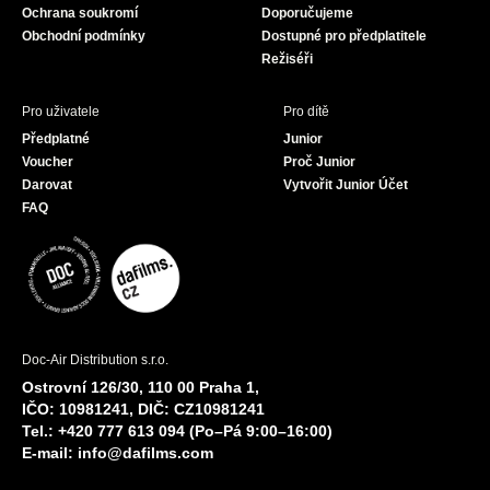
Ochrana soukromí
Doporučujeme
m
Obchodní podmínky
Dostupné pro předplatitele
Režiséři
Pro uživatele
Pro dítě
Předplatné
Junior
Voucher
Proč Junior
Darovat
Vytvořit Junior Účet
FAQ
Doc-Air Distribution s.r.o.
Ostrovní 126/30, 110 00 Praha 1,
IČO: 10981241, DIČ: CZ10981241
Tel.: +420 777 613 094 (Po–Pá 9:00–16:00)
E-mail:
info@dafilms.com