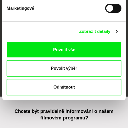
Marketingové
CPH:DOX
Doclisboa
Millennium Docs
DOK Leipzig
Against Gravity
Zobrazit detaily
Povolit vše
Povolit výběr
FIDMarseille
MFDF Ji.hlava
Visions du Réel
Odmítnout
Chcete být pravidelně informováni o našem
filmovém programu?