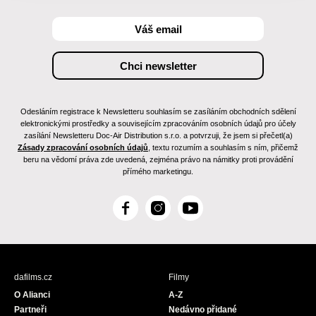
Odesláním registrace k Newsletteru souhlasím se zasíláním obchodních sdělení
elektronickými prostředky a souvisejícím zpracováním osobních údajů pro účely
zasílání Newsletteru Doc-Air Distribution s.r.o. a potvrzuji, že jsem si přečetl(a)
Zásady zpracování osobních údajů
, textu rozumím a souhlasím s ním, přičemž
beru na vědomí práva zde uvedená, zejména právo na námitky proti provádění
přímého marketingu.
F
I
Y
a
n
o
c
s
u
e
t
T
b
a
u
dafilms.cz
Filmy
o
g
b
O Alianci
A-Z
o
r
e
Partneři
Nedávno přidané
k
a