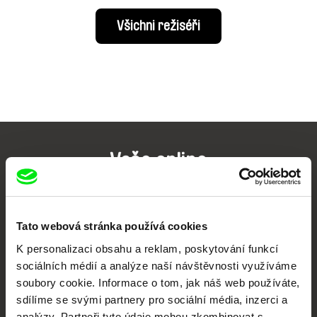
Všichni režiséři
Vaše online
dokumentární kino
Nové festivalové filmy
Tato webová stránka používá cookies
každý týden
K personalizaci obsahu a reklam, poskytování funkcí
sociálních médií a analýze naší návštěvnosti využíváme
soubory cookie. Informace o tom, jak náš web používáte,
Portál DAFilms.cz je výsledkem tvůrčí spolupráce 7 klíčových evropských
festivalů dokumentárního filmu sdružených do Doc Alliance. Naším cílem je
sdílíme se svými partnery pro sociální média, inzerci a
posouvat hranice dokumentárního filmu, propagovat jeho rozmanitost a
podporovat kvalitní autorské filmy.
analýzy. Partneři tyto údaje mohou zkombinovat s