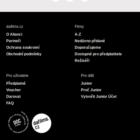
a
n
o
c
s
u
e
t
T
b
a
u
dafilms.cz
Filmy
o
g
b
O Alianci
A-Z
o
r
e
Partneři
Nedávno přidané
k
a
Ochrana soukromí
Doporučujeme
m
Obchodní podmínky
Dostupné pro předplatitele
Režiséři
Pro uživatele
Pro dítě
Předplatné
Junior
Voucher
Proč Junior
Darovat
Vytvořit Junior Účet
FAQ