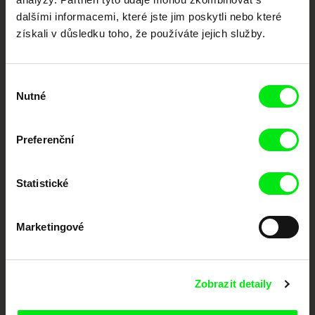
Členové Doc Alliance
dalšími informacemi, které jste jim poskytli nebo které
získali v důsledku toho, že používáte jejich služby.
Výběr
Nutné
souhlasu
Preferenční
CPH:DOX
Doclisboa
Millennium Docs
DOK Leipzig
Against Gravity
Statistické
Marketingové
Zobrazit detaily
FIDMarseille
MFDF Ji.hlava
Visions du Réel