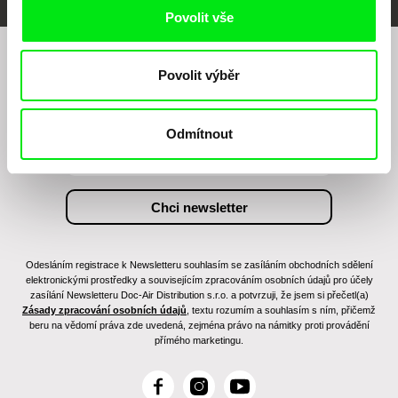
Povolit vše
Chcete být pravidelně informováni o našem
Povolit výběr
filmovém programu?
Odmítnout
Odesláním registrace k Newsletteru souhlasím se zasíláním obchodních sdělení
elektronickými prostředky a souvisejícím zpracováním osobních údajů pro účely
zasílání Newsletteru Doc-Air Distribution s.r.o. a potvrzuji, že jsem si přečetl(a)
Zásady zpracování osobních údajů
, textu rozumím a souhlasím s ním, přičemž
beru na vědomí práva zde uvedená, zejména právo na námitky proti provádění
přímého marketingu.
F
I
Y