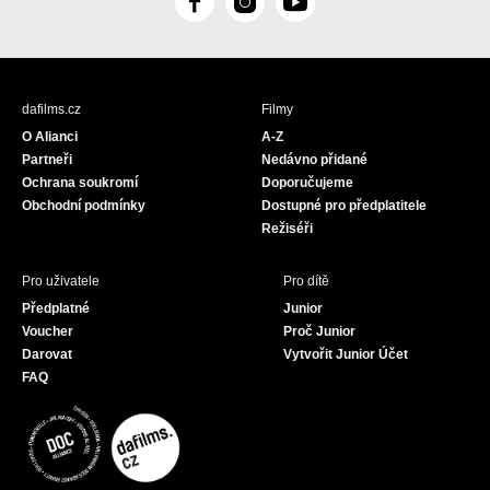
F
I
Y
a
n
o
c
s
u
e
t
T
b
a
u
dafilms.cz
Filmy
o
g
b
O Alianci
A-Z
o
r
e
Partneři
Nedávno přidané
k
a
Ochrana soukromí
Doporučujeme
m
Obchodní podmínky
Dostupné pro předplatitele
Režiséři
Pro uživatele
Pro dítě
Předplatné
Junior
Voucher
Proč Junior
Darovat
Vytvořit Junior Účet
FAQ