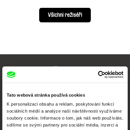
Všichni režiséři
Vaše online
dokumentární kino
Nové festivalové filmy
Tato webová stránka používá cookies
každý týden
K personalizaci obsahu a reklam, poskytování funkcí
sociálních médií a analýze naší návštěvnosti využíváme
soubory cookie. Informace o tom, jak náš web používáte,
Portál DAFilms.cz je výsledkem tvůrčí spolupráce 7 klíčových evropských
festivalů dokumentárního filmu sdružených do Doc Alliance. Naším cílem je
sdílíme se svými partnery pro sociální média, inzerci a
posouvat hranice dokumentárního filmu, propagovat jeho rozmanitost a