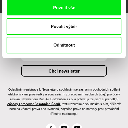
Povolit vše
Povolit výběr
Chcete být pravidelně informováni o našem
filmovém programu?
Odmítnout
Odesláním registrace k Newsletteru souhlasím se zasíláním obchodních sdělení
elektronickými prostředky a souvisejícím zpracováním osobních údajů pro účely
zasílání Newsletteru Doc-Air Distribution s.r.o. a potvrzuji, že jsem si přečetl(a)
Zásady zpracování osobních údajů
, textu rozumím a souhlasím s ním, přičemž
beru na vědomí práva zde uvedená, zejména právo na námitky proti provádění
přímého marketingu.