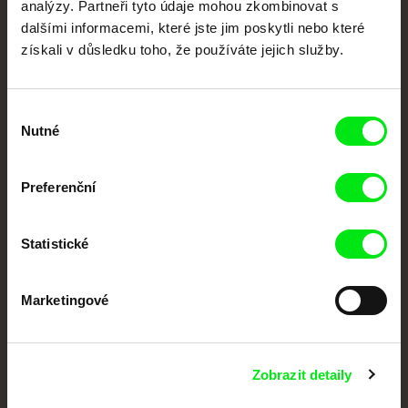
analýzy. Partneři tyto údaje mohou zkombinovat s
podporovat kvalitní autorské filmy.
dalšími informacemi, které jste jim poskytli nebo které
Členové Doc Alliance
získali v důsledku toho, že používáte jejich služby.
Výběr
Nutné
souhlasu
Preferenční
CPH:DOX
Doclisboa
Millennium Docs
DOK Leipzig
Against Gravity
Statistické
Marketingové
Zobrazit detaily
FIDMarseille
MFDF Ji.hlava
Visions du Réel