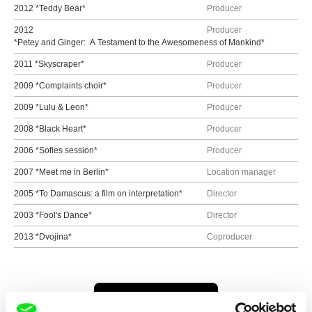
2012 *Teddy Bear*
Producer
2012
Producer
*Petey and Ginger: A Testament to the Awesomeness of Mankind*
2011 *Skyscraper*
Producer
2009 *Complaints choir*
Producer
2009 *Lulu & Leon*
Producer
2008 *Black Heart*
Producer
2006 *Sofies session*
Producer
2007 *Meet me in Berlin*
Location manager
2005 *To Damascus:­ a film on interpretation*
Director
2003 *Fool's Dance*
Director
2013 *Dvojina*
Co­producer
Všichni režiséři