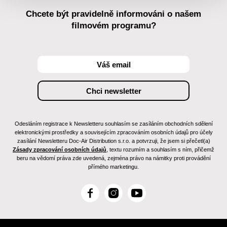
Chcete být pravidelně informováni o našem
filmovém programu?
Odesláním registrace k Newsletteru souhlasím se zasíláním obchodních sdělení
elektronickými prostředky a souvisejícím zpracováním osobních údajů pro účely
zasílání Newsletteru Doc-Air Distribution s.r.o. a potvrzuji, že jsem si přečetl(a)
Zásady zpracování osobních údajů
, textu rozumím a souhlasím s ním, přičemž
beru na vědomí práva zde uvedená, zejména právo na námitky proti provádění
přímého marketingu.
F
I
Y
a
n
o
c
s
u