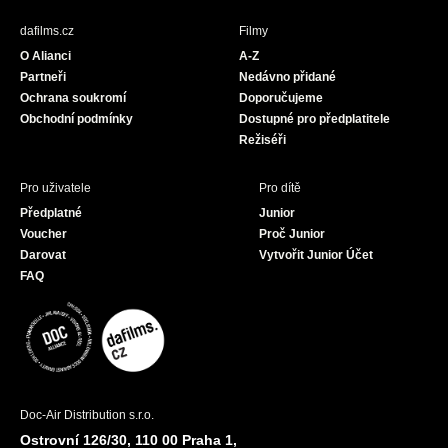
e
t
T
b
a
u
dafilms.cz
Filmy
o
g
b
O Alianci
A-Z
o
r
e
Partneři
Nedávno přidané
k
a
Ochrana soukromí
Doporučujeme
m
Obchodní podmínky
Dostupné pro předplatitele
Režiséři
Pro uživatele
Pro dítě
Předplatné
Junior
Voucher
Proč Junior
Darovat
Vytvořit Junior Účet
FAQ
Doc-Air Distribution s.r.o.
Ostrovní 126/30, 110 00 Praha 1,