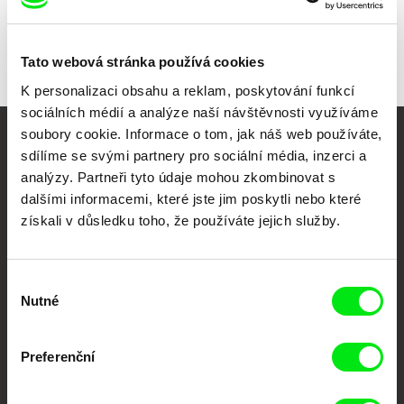
Tato webová stránka používá cookies
K personalizaci obsahu a reklam, poskytování funkcí
sociálních médií a analýze naší návštěvnosti využíváme
soubory cookie. Informace o tom, jak náš web používáte,
Vaše online
sdílíme se svými partnery pro sociální média, inzerci a
analýzy. Partneři tyto údaje mohou zkombinovat s
dokumentární kino
dalšími informacemi, které jste jim poskytli nebo které
získali v důsledku toho, že používáte jejich služby.
Nové festivalové filmy
každý týden
Výběr
Nutné
souhlasu
Portál DAFilms.cz je výsledkem tvůrčí spolupráce 7 klíčových evropských
festivalů dokumentárního filmu sdružených do Doc Alliance. Naším cílem je
posouvat hranice dokumentárního filmu, propagovat jeho rozmanitost a
podporovat kvalitní autorské filmy.
Preferenční
Členové Doc Alliance