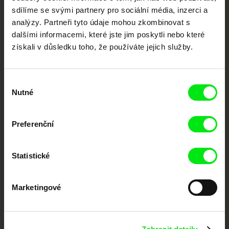
sdílíme se svými partnery pro sociální média, inzerci a
Portál DAFilms.cz je výsledkem tvůrčí spolupráce 7 klíčových evropských
analýzy. Partneři tyto údaje mohou zkombinovat s
festivalů dokumentárního filmu sdružených do Doc Alliance. Naším cílem je
dalšími informacemi, které jste jim poskytli nebo které
posouvat hranice dokumentárního filmu, propagovat jeho rozmanitost a
podporovat kvalitní autorské filmy.
získali v důsledku toho, že používáte jejich služby.
Členové Doc Alliance
Výběr
Nutné
souhlasu
Preferenční
Statistické
CPH:DOX
Doclisboa
Millennium Docs
DOK Leipzig
Against Gravity
Marketingové