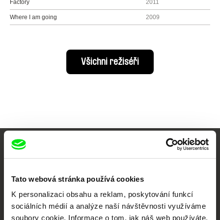
Factory
2011
Where I am going
2009
Všichni režiséři
Vaše online
dokumentární kino
Tato webová stránka používá cookies
K personalizaci obsahu a reklam, poskytování funkcí
Nové festivalové filmy
sociálních médií a analýze naší návštěvnosti využíváme
každý týden
soubory cookie. Informace o tom, jak náš web používáte,