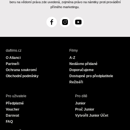
beru na vědomí práva zde uvedená, zejména právo na námitky proti provádění
přímého marketingu.
F
I
Y
a
n
o
c
s
u
e
t
T
b
a
u
dafilms.cz
Filmy
o
g
b
O Alianci
A-Z
o
r
e
Partneři
Nedávno přidané
k
a
Ochrana soukromí
Doporučujeme
m
Obchodní podmínky
Dostupné pro předplatitele
Režiséři
Pro uživatele
Pro dítě
Předplatné
Junior
Voucher
Proč Junior
Darovat
Vytvořit Junior Účet
FAQ