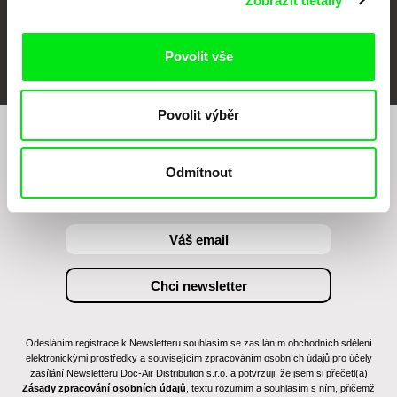
Zobrazit detaily
FIDMarseille
MFDF Ji.hlava
Visions du Réel
Povolit vše
Povolit výběr
Chcete být pravidelně informováni o našem
filmovém programu?
Odmítnout
Odesláním registrace k Newsletteru souhlasím se zasíláním obchodních sdělení
elektronickými prostředky a souvisejícím zpracováním osobních údajů pro účely
zasílání Newsletteru Doc-Air Distribution s.r.o. a potvrzuji, že jsem si přečetl(a)
Zásady zpracování osobních údajů
, textu rozumím a souhlasím s ním, přičemž