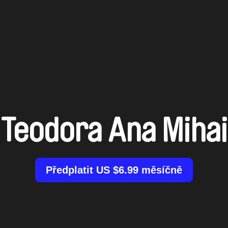
Teodora Ana Mihai
Předplatit US $6.99 měsíčně