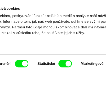
ívá cookies
reklam, poskytování funkcí sociálních médií a analýze naší návš
Vaše online
 Informace o tom, jak náš web používáte, sdílíme se svými par
analýzy. Partneři tyto údaje mohou zkombinovat s dalšími inform
é získali v důsledku toho, že používáte jejich služby.
dokumentární kin
Nové festivalové filmy
každý týden
erenční
Statistické
Marketingové
čí spolupráce 7 klíčových evropských festivalů do
anice dokumentárního filmu, propagovat jeho rozma