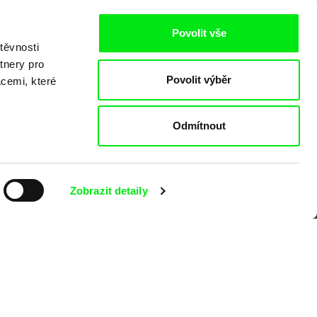
Povolit vše
těvnosti
tnery pro
Povolit výběr
acemi, které
o
Odmítnout
Zobrazit detaily
kumentárního filmu sdružených do Doc
nitost a podporovat kvalitní autorské