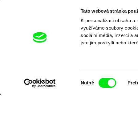
Tato webová stránka použ
K personalizaci obsahu a 
využíváme soubory cookie.
sociální média, inzerci a 
jste jim poskytli nebo kter
Výběr
Nutné
Pref
souhlasu
Portál DAFilms.cz je výsledkem tvůr
Alliance. Naším cílem je posouvat hr