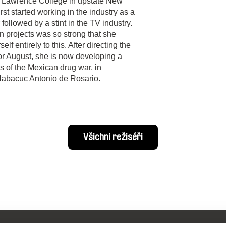
ah Lawrence College in upstate New
rst started working in the industry as a
 followed by a stint in the TV industry.
n projects was so strong that she
lf entirely to this. After directing the
r August, she is now developing a
s of the Mexican drug war, in
 Habacuc Antonio de Rosario.
Všichni režiséři