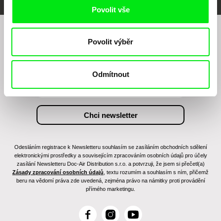
Povolit vše
Chcete být pravidelně informováni o našem
Povolit výběr
filmovém programu?
Odmítnout
Odesláním registrace k Newsletteru souhlasím se zasíláním obchodních sdělení
elektronickými prostředky a souvisejícím zpracováním osobních údajů pro účely
zasílání Newsletteru Doc-Air Distribution s.r.o. a potvrzuji, že jsem si přečetl(a)
Zásady zpracování osobních údajů
, textu rozumím a souhlasím s ním, přičemž
beru na vědomí práva zde uvedená, zejména právo na námitky proti provádění
přímého marketingu.
F
I
Y