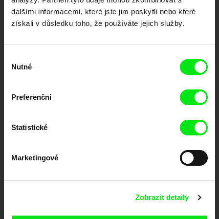
Členové Doc Alliance
dalšími informacemi, které jste jim poskytli nebo které
získali v důsledku toho, že používáte jejich služby.
Výběr
Nutné
souhlasu
Preferenční
CPH:DOX
Doclisboa
Millennium Docs
DOK Leipzig
Against Gravity
Statistické
Marketingové
Zobrazit detaily
FIDMarseille
MFDF Ji.hlava
Visions du Réel