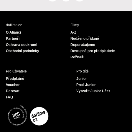
a
n
o
c
s
u
e
t
T
b
a
u
dafilms.cz
Filmy
o
g
b
O Alianci
A-Z
o
r
e
Partneři
Nedávno přidané
k
a
Ochrana soukromí
Doporučujeme
m
Obchodní podmínky
Dostupné pro předplatitele
Režiséři
Pro uživatele
Pro dítě
Předplatné
Junior
Voucher
Proč Junior
Darovat
Vytvořit Junior Účet
FAQ