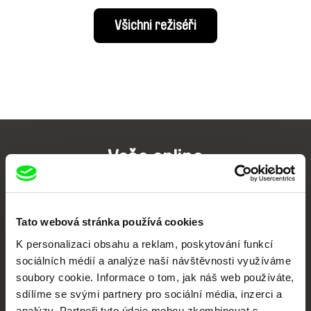
Všichni režiséři
Vaše online
dokumentární kino
Nové festivalové filmy
Tato webová stránka používá cookies
každý týden
K personalizaci obsahu a reklam, poskytování funkcí
sociálních médií a analýze naší návštěvnosti využíváme
soubory cookie. Informace o tom, jak náš web používáte,
Portál DAFilms.cz je výsledkem tvůrčí spolupráce 7 klíčových evropských
festivalů dokumentárního filmu sdružených do Doc Alliance. Naším cílem je
sdílíme se svými partnery pro sociální média, inzerci a
posouvat hranice dokumentárního filmu, propagovat jeho rozmanitost a
podporovat kvalitní autorské filmy.
analýzy. Partneři tyto údaje mohou zkombinovat s