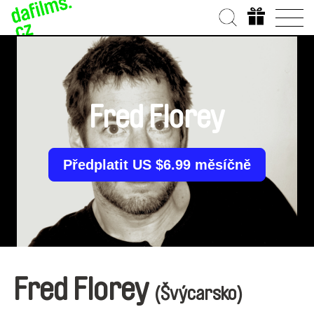
Fred Florey
Předplatit US $6.99 měsíčně
Fred Florey
(Švýcarsko)