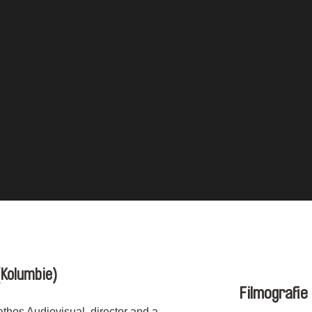
(Kolumbie)
Filmografie
athos Audiovisual, director and a