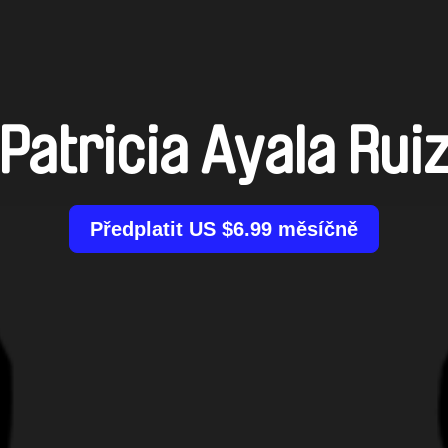
Patricia Ayala Rui
Předplatit US $6.99 měsíčně