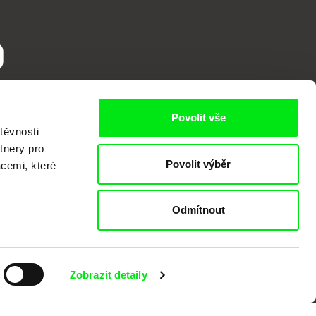
o
Povolit vše
těvnosti
tnery pro
Povolit výběr
acemi, které
Odmítnout
kumentárního filmu sdružených do Doc
nitost a podporovat kvalitní autorské
Zobrazit detaily