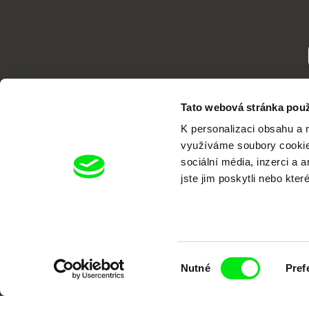
Tato webová stránka použ
K personalizaci obsahu a 
využíváme soubory cookie.
sociální média, inzerci a 
jste jim poskytli nebo kter
Portál DAFilms.cz je výsledkem tvůr
Alliance. Naším cílem je posouvat hr
Výběr
Nutné
Pref
souhlasu