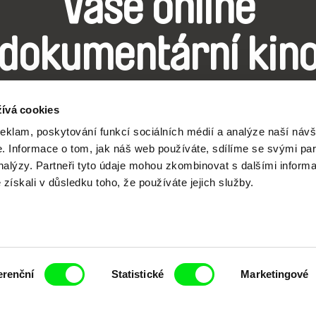
Vaše online
dokumentární kin
Nové festivalové filmy
ívá cookies
každý týden
reklam, poskytování funkcí sociálních médií a analýze naší návš
 Informace o tom, jak náš web používáte, sdílíme se svými par
analýzy. Partneři tyto údaje mohou zkombinovat s dalšími inform
é získali v důsledku toho, že používáte jejich služby.
čí spolupráce 7 klíčových evropských festivalů do
anice dokumentárního filmu, propagovat jeho rozma
filmy.
erenční
Statistické
Marketingové
Členové Doc Alliance