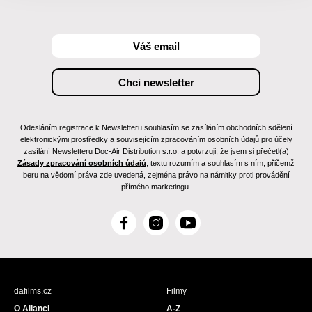
Odesláním registrace k Newsletteru souhlasím se zasíláním obchodních sdělení
elektronickými prostředky a souvisejícím zpracováním osobních údajů pro účely
zasílání Newsletteru Doc-Air Distribution s.r.o. a potvrzuji, že jsem si přečetl(a)
Zásady zpracování osobních údajů
, textu rozumím a souhlasím s ním, přičemž
beru na vědomí práva zde uvedená, zejména právo na námitky proti provádění
přímého marketingu.
F
I
Y
a
n
o
c
s
u
e
t
T
b
a
u
dafilms.cz
Filmy
o
g
b
O Alianci
A-Z