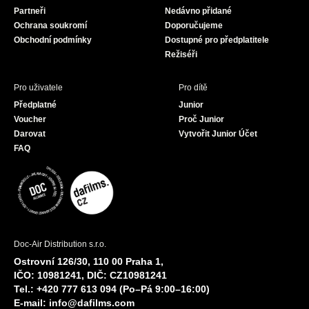
o
r
e
Partneři
Nedávno přidané
k
a
Ochrana soukromí
Doporučujeme
m
Obchodní podmínky
Dostupné pro předplatitele
Režiséři
Pro uživatele
Pro dítě
Předplatné
Junior
Voucher
Proč Junior
Darovat
Vytvořit Junior Účet
FAQ
Doc-Air Distribution s.r.o.
Ostrovní 126/30, 110 00 Praha 1,
IČO: 10981241, DIČ: CZ10981241
Tel.: +420 777 613 094 (Po–Pá 9:00–16:00)
E-mail:
info@dafilms.com