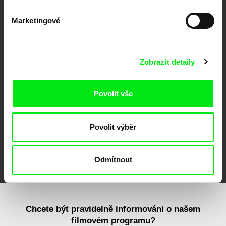
Marketingové
CPH:DOX
Doclisboa
Millennium Docs
DOK Leipzig
Against Gravity
Zobrazit detaily
Povolit vše
Povolit výběr
FIDMarseille
MFDF Ji.hlava
Visions du Réel
Odmítnout
Chcete být pravidelně informováni o našem
filmovém programu?