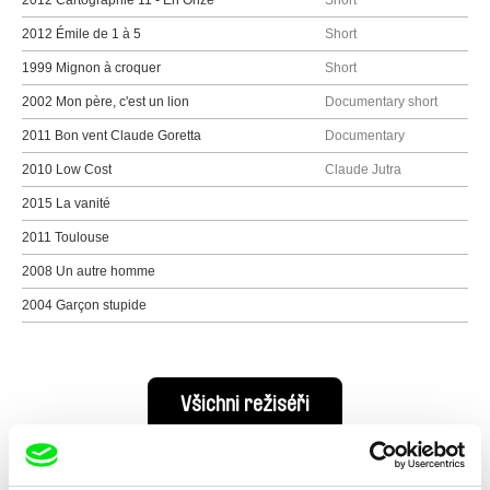
2012 Cartographie 11 - En Onze
Short
2012 Émile de 1 à 5
Short
1999 Mignon à croquer
Short
2002 Mon père, c'est un lion
Documentary short
2011 Bon vent Claude Goretta
Documentary
2010 Low Cost
Claude Jutra
2015 La vanité
2011 Toulouse
2008 Un autre homme
2004 Garçon stupide
Všichni režiséři