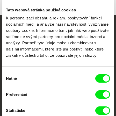
Tato webová stránka používá cookies
K personalizaci obsahu a reklam, poskytování funkcí
sociálních médií a analýze naší návštěvnosti využíváme
Vaše online
soubory cookie. Informace o tom, jak náš web používáte,
sdílíme se svými partnery pro sociální média, inzerci a
dokumentární kino
analýzy. Partneři tyto údaje mohou zkombinovat s
dalšími informacemi, které jste jim poskytli nebo které
Nové festivalové filmy
získali v důsledku toho, že používáte jejich služby.
každý týden
Výběr
Portál DAFilms.cz je výsledkem tvůrčí spolupráce 7 klíčových evropských
festivalů dokumentárního filmu sdružených do Doc Alliance. Naším cílem je
Nutné
souhlasu
posouvat hranice dokumentárního filmu, propagovat jeho rozmanitost a
podporovat kvalitní autorské filmy.
Členové Doc Alliance
Preferenční
Statistické