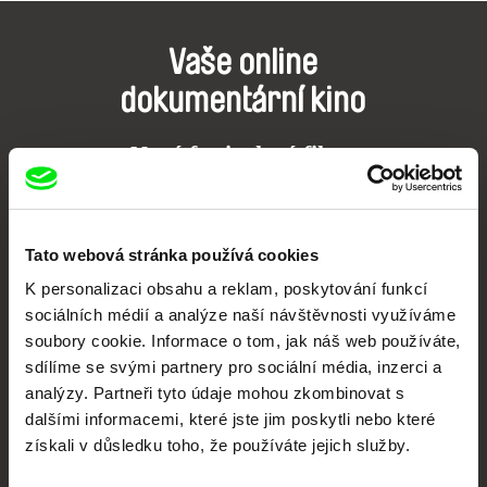
Vaše online
dokumentární kino
Nové festivalové filmy
každý týden
Portál DAFilms.cz je výsledkem tvůrčí spolupráce 7 klíčových evropských
Tato webová stránka používá cookies
festivalů dokumentárního filmu sdružených do Doc Alliance. Naším cílem je
posouvat hranice dokumentárního filmu, propagovat jeho rozmanitost a
K personalizaci obsahu a reklam, poskytování funkcí
podporovat kvalitní autorské filmy.
sociálních médií a analýze naší návštěvnosti využíváme
Členové Doc Alliance
soubory cookie. Informace o tom, jak náš web používáte,
sdílíme se svými partnery pro sociální média, inzerci a
analýzy. Partneři tyto údaje mohou zkombinovat s
dalšími informacemi, které jste jim poskytli nebo které
získali v důsledku toho, že používáte jejich služby.