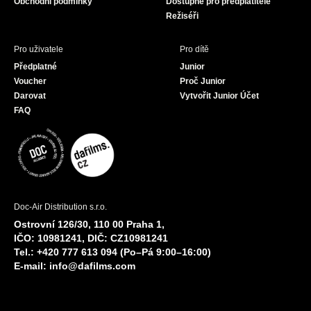
Obchodní podmínky
Dostupné pro předplatitele
Režiséři
Pro uživatele
Pro dítě
Předplatné
Junior
Voucher
Proč Junior
Darovat
Vytvořit Junior Účet
FAQ
Doc-Air Distribution s.r.o.
Ostrovní 126/30, 110 00 Praha 1,
IČO: 10981241, DIČ: CZ10981241
Tel.: +420 777 613 094 (Po–Pá 9:00–16:00)
E-mail:
info@dafilms.com