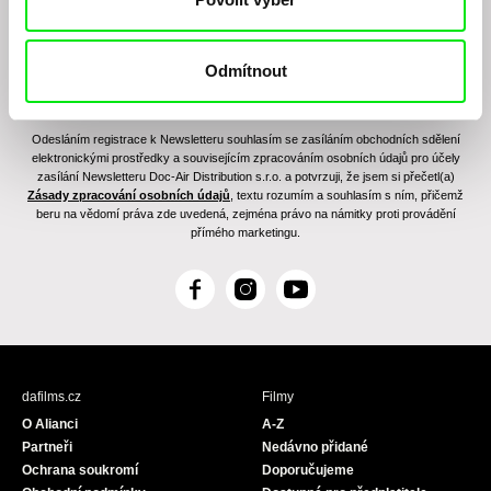
Odmítnout
Odesláním registrace k Newsletteru souhlasím se zasíláním obchodních sdělení
elektronickými prostředky a souvisejícím zpracováním osobních údajů pro účely
zasílání Newsletteru Doc-Air Distribution s.r.o. a potvrzuji, že jsem si přečetl(a)
Zásady zpracování osobních údajů
, textu rozumím a souhlasím s ním, přičemž
beru na vědomí práva zde uvedená, zejména právo na námitky proti provádění
přímého marketingu.
F
I
Y
a
n
o
c
s
u
e
t
T
b
a
u
dafilms.cz
Filmy
o
g
b
O Alianci
A-Z
o
r
e
Partneři
Nedávno přidané
k
a
Ochrana soukromí
Doporučujeme
m