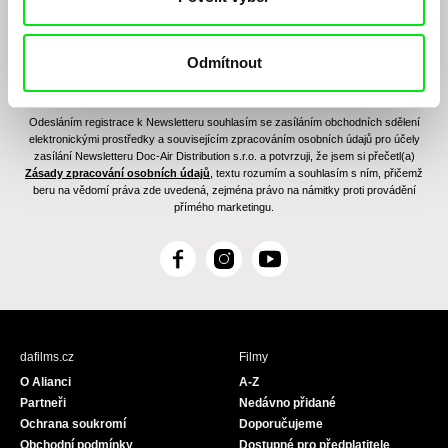
Odmítnout
Odesláním registrace k Newsletteru souhlasím se zasíláním obchodních sdělení
elektronickými prostředky a souvisejícím zpracováním osobních údajů pro účely
zasílání Newsletteru Doc-Air Distribution s.r.o. a potvrzuji, že jsem si přečetl(a)
Zásady zpracování osobních údajů
, textu rozumím a souhlasím s ním, přičemž
beru na vědomí práva zde uvedená, zejména právo na námitky proti provádění
přímého marketingu.
F
I
Y
a
n
o
c
s
u
e
t
T
b
a
u
dafilms.cz
Filmy
o
g
b
O Alianci
A-Z
o
r
e
Partneři
Nedávno přidané
k
a
Ochrana soukromí
Doporučujeme
m
Obchodní podmínky
Dostupné pro předplatitele