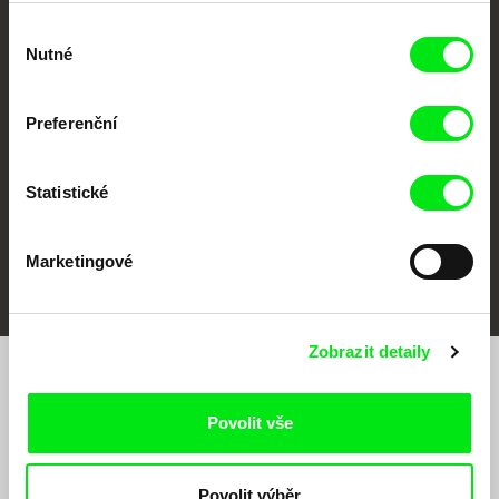
Výběr
CPH:DOX
Doclisboa
Millennium Docs
DOK Leipzig
Nutné
souhlasu
Against Gravity
Preferenční
Statistické
FIDMarseille
MFDF Ji.hlava
Visions du Réel
Marketingové
Zobrazit detaily
Chcete být pravidelně informováni o našem
filmovém programu?
Povolit vše
Povolit výběr