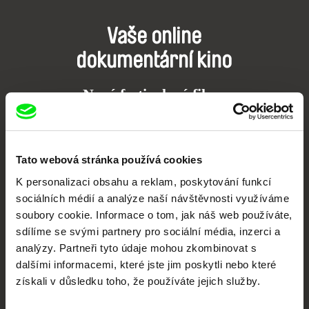
Vaše online
dokumentární kino
Nové festivalové filmy
každý týden
Portál DAFilms.cz je výsledkem tvůrčí spolupráce 7 klíčových evropských
Tato webová stránka používá cookies
festivalů dokumentárního filmu sdružených do Doc Alliance. Naším cílem je
posouvat hranice dokumentárního filmu, propagovat jeho rozmanitost a
K personalizaci obsahu a reklam, poskytování funkcí
podporovat kvalitní autorské filmy.
sociálních médií a analýze naší návštěvnosti využíváme
Členové Doc Alliance
soubory cookie. Informace o tom, jak náš web používáte,
sdílíme se svými partnery pro sociální média, inzerci a
analýzy. Partneři tyto údaje mohou zkombinovat s
dalšími informacemi, které jste jim poskytli nebo které
získali v důsledku toho, že používáte jejich služby.