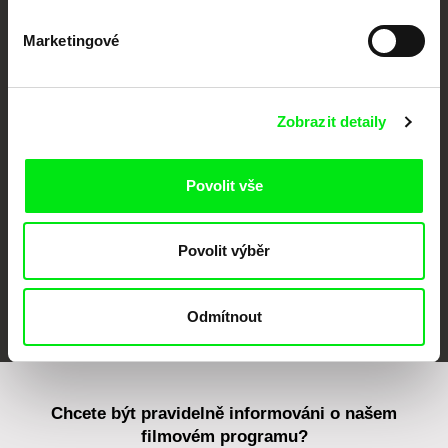
Marketingové
CPH:DOX
Doclisboa
Millennium Docs
DOK Leipzig
Against Gravity
Zobrazit detaily
Povolit vše
Povolit výběr
FIDMarseille
MFDF Ji.hlava
Visions du Réel
Odmítnout
Chcete být pravidelně informováni o našem
filmovém programu?