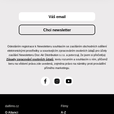
Odesláním registrace k Newsletteru souhlasím se zasíláním obchodních sdělení
elektronickými prostředky a souvisejícím zpracováním osobních údajů pro účely
zasílání Newsletteru Doc-Air Distribution s.r.o. a potvrzuji, že jsem si přečetl(a)
Zásady zpracování osobních údajů
, textu rozumím a souhlasím s ním, přičemž
beru na vědomí práva zde uvedená, zejména právo na námitky proti provádění
přímého marketingu.
F
I
Y
a
n
o
c
s
u
e
t
T
b
a
u
dafilms.cz
Filmy
o
g
b
O Alianci
A-Z
o
r
e