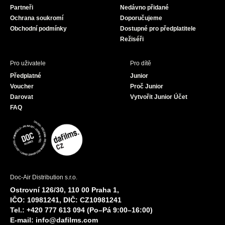
Partneři
Nedávno přidané
k
a
Ochrana soukromí
Doporučujeme
m
Obchodní podmínky
Dostupné pro předplatitele
Režiséři
Pro uživatele
Pro dítě
Předplatné
Junior
Voucher
Proč Junior
Darovat
Vytvořit Junior Účet
FAQ
Doc-Air Distribution s.r.o.
Ostrovní 126/30, 110 00 Praha 1,
IČO: 10981241, DIČ: CZ10981241
Tel.: +420 777 613 094 (Po–Pá 9:00–16:00)
E-mail:
info@dafilms.com