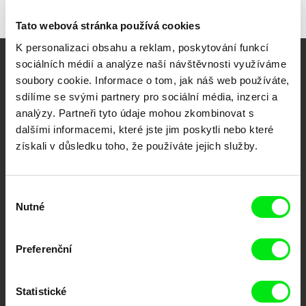
Tato webová stránka používá cookies
K personalizaci obsahu a reklam, poskytování funkcí
sociálních médií a analýze naší návštěvnosti využíváme
Vaše online
soubory cookie. Informace o tom, jak náš web používáte,
dokumentární kino
sdílíme se svými partnery pro sociální média, inzerci a
analýzy. Partneři tyto údaje mohou zkombinovat s
dalšími informacemi, které jste jim poskytli nebo které
Nové festivalové filmy
získali v důsledku toho, že používáte jejich služby.
každý týden
Výběr
Portál DAFilms.cz je výsledkem tvůrčí spolupráce 7 klíčových evropských
festivalů dokumentárního filmu sdružených do Doc Alliance. Naším cílem je
Nutné
souhlasu
posouvat hranice dokumentárního filmu, propagovat jeho rozmanitost a
podporovat kvalitní autorské filmy.
Členové Doc Alliance
Preferenční
Statistické