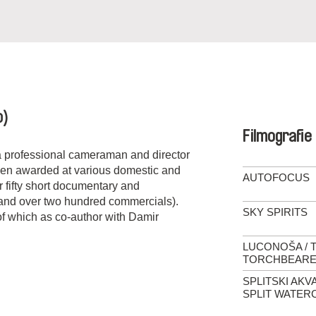
o)
Filmografie
a professional cameraman and director
een awarded at various domestic and
AUTOFOCUS
er fifty short documentary and
s and over two hundred commercials).
SKY SPIRITS
 of which as co-author with Damir
LUCONOŠA / 
TORCHBEAR
SPLITSKI AKV
SPLIT WATE