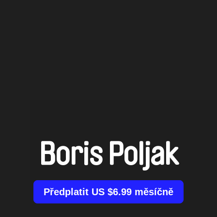
Boris Poljak
Předplatit US $6.99 měsíčně