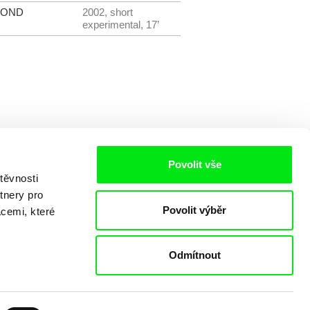
YOND
2002, short
experimental, 17’
Povolit vše
těvnosti
tnery pro
Povolit výběr
acemi, které
Odmítnout