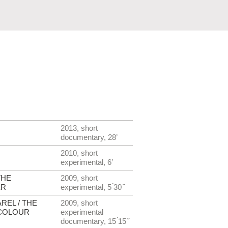
2013, short
documentary, 28’
2010, short
experimental, 6’
THE
2009, short
ER
experimental, 5 ́30 ̋
AREL / THE
2009, short
RCOLOUR
experimental
documentary, 15 ́15 ̋