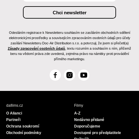
Odesláním registrace k Newsletteru souhlasím se zasíláním obchodních sdělení
elektronickými prostředky a souvisejícím zpracováním osobních údajů pro účely
zasílání Newsletteru Doc-Air Distribution s.r.o. a potvrzuji, že jsem si přečetl(a)
Zásady zpracování osobních údajů
, textu rozumím a souhlasím s ním, přičemž
beru na vědomí práva zde uvedená, zejména právo na námitky proti provádění
přímého marketingu.
F
I
Y
a
n
o
c
s
u
e
t
T
b
a
u
dafilms.cz
Filmy
o
g
b
O Alianci
A-Z
o
r
e
Partneři
Nedávno přidané
k
a
Ochrana soukromí
Doporučujeme
m
Obchodní podmínky
Dostupné pro předplatitele