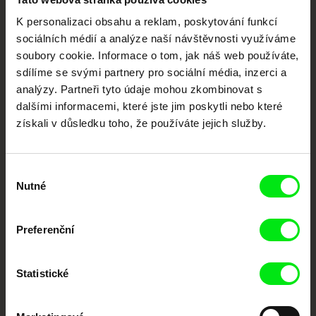
Vaše online
K personalizaci obsahu a reklam, poskytování funkcí
sociálních médií a analýze naší návštěvnosti využíváme
dokumentární kino
soubory cookie. Informace o tom, jak náš web používáte,
sdílíme se svými partnery pro sociální média, inzerci a
Nové festivalové filmy
analýzy. Partneři tyto údaje mohou zkombinovat s
každý týden
dalšími informacemi, které jste jim poskytli nebo které
získali v důsledku toho, že používáte jejich služby.
Portál DAFilms.cz je výsledkem tvůrčí spolupráce 7 klíčových evropských
festivalů dokumentárního filmu sdružených do Doc Alliance. Naším cílem je
posouvat hranice dokumentárního filmu, propagovat jeho rozmanitost a
Výběr
podporovat kvalitní autorské filmy.
Nutné
souhlasu
Členové Doc Alliance
Preferenční
Statistické