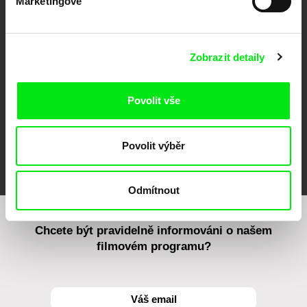
Marketingové
CPH:DOX
Doclisboa
Millennium Docs
DOK Leipzig
Against Gravity
Zobrazit detaily
Povolit vše
Povolit výběr
FIDMarseille
MFDF Ji.hlava
Visions du Réel
Odmítnout
Chcete být pravidelně informováni o našem
filmovém programu?