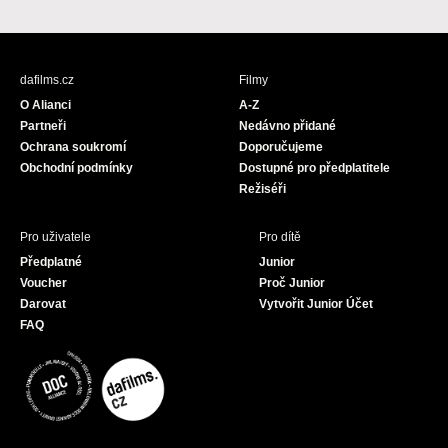
a
n
o
c
s
u
e
t
T
b
a
u
dafilms.cz
Filmy
o
g
b
O Alianci
A-Z
o
r
e
Partneři
Nedávno přidané
k
a
Ochrana soukromí
Doporučujeme
m
Obchodní podmínky
Dostupné pro předplatitele
Režiséři
Pro uživatele
Pro dítě
Předplatné
Junior
Voucher
Proč Junior
Darovat
Vytvořit Junior Účet
FAQ