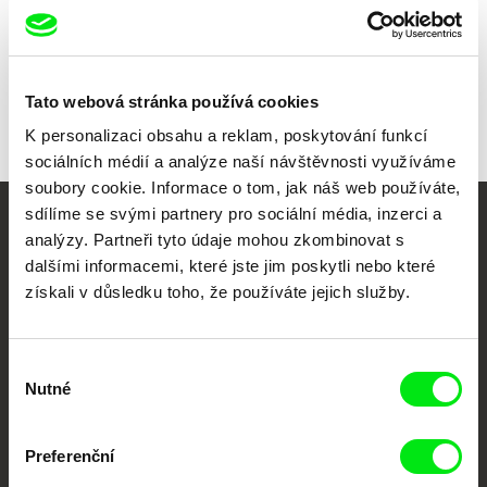
Všichni režiséři
Tato webová stránka používá cookies
K personalizaci obsahu a reklam, poskytování funkcí
sociálních médií a analýze naší návštěvnosti využíváme
soubory cookie. Informace o tom, jak náš web používáte,
sdílíme se svými partnery pro sociální média, inzerci a
Vaše online
analýzy. Partneři tyto údaje mohou zkombinovat s
dalšími informacemi, které jste jim poskytli nebo které
dokumentární kino
získali v důsledku toho, že používáte jejich služby.
Nové festivalové filmy
každý týden
Výběr
Nutné
souhlasu
Portál DAFilms.cz je výsledkem tvůrčí spolupráce 7 klíčových evropských
festivalů dokumentárního filmu sdružených do Doc Alliance. Naším cílem je
Preferenční
posouvat hranice dokumentárního filmu, propagovat jeho rozmanitost a
podporovat kvalitní autorské filmy.