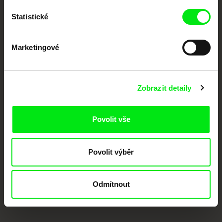
Členové Doc Alliance
Statistické
Marketingové
Zobrazit detaily
CPH:DOX
Doclisboa
Millennium Docs
DOK Leipzig
Against Gravity
Povolit vše
Povolit výběr
Odmítnout
FIDMarseille
MFDF Ji.hlava
Visions du Réel