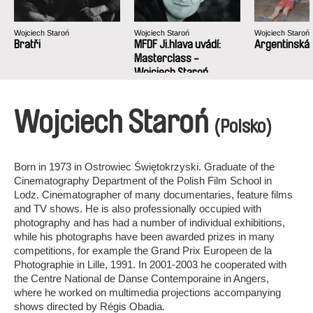
Wojciech Staroń
Wojciech Staroń
Wojciech Staroń
Bratři
MFDF Ji.hlava uvádí:
Argentinská 
Masterclass -
Wojciech Staroń
Wojciech Staroń
(Polsko)
Born in 1973 in Ostrowiec Świętokrzyski. Graduate of the
Cinematography Department of the Polish Film School in
Lodz. Cinematographer of many documentaries, feature films
and TV shows. He is also professionally occupied with
photography and has had a number of individual exhibitions,
while his photographs have been awarded prizes in many
competitions, for example the Grand Prix Europeen de la
Photographie in Lille, 1991. In 2001-2003 he cooperated with
the Centre National de Danse Contemporaine in Angers,
where he worked on multimedia projections accompanying
shows directed by Régis Obadia.