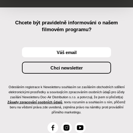
Chcete být pravidelně informováni o našem
filmovém programu?
Odesláním registrace k Newsletteru souhlasím se zasíláním obchodních sdělení
elektronickými prostředky a souvisejícím zpracováním osobních údajů pro účely
zasílání Newsletteru Doc-Air Distribution s.r.o. a potvrzuji, že jsem si přečetl(a)
Zásady zpracování osobních údajů
, textu rozumím a souhlasím s ním, přičemž
beru na vědomí práva zde uvedená, zejména právo na námitky proti provádění
přímého marketingu.
F
I
Y