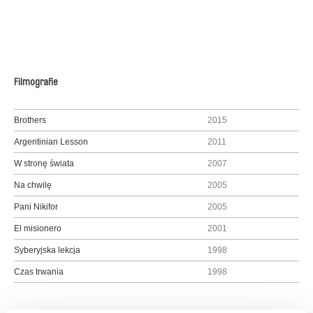
Filmografie
Brothers
2015
Argentinian Lesson
2011
W stronę świata
2007
Na chwilę
2005
Pani Nikifor
2005
El misionero
2001
Syberyjska lekcja
1998
Czas trwania
1998