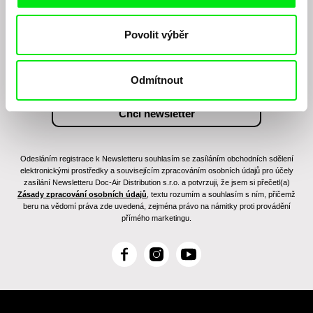
Chcete být pravidelně informováni o našem
filmovém programu?
Povolit výběr
Odmítnout
Odesláním registrace k Newsletteru souhlasím se zasíláním obchodních sdělení
elektronickými prostředky a souvisejícím zpracováním osobních údajů pro účely
zasílání Newsletteru Doc-Air Distribution s.r.o. a potvrzuji, že jsem si přečetl(a)
Zásady zpracování osobních údajů
, textu rozumím a souhlasím s ním, přičemž
beru na vědomí práva zde uvedená, zejména právo na námitky proti provádění
přímého marketingu.
F
I
Y
a
n
o
c
s
u
e
t
T