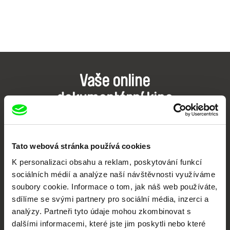
Vaše online
dokumentární kino
Nové festivalové filmy
každý týden
Tato webová stránka používá cookies
K personalizaci obsahu a reklam, poskytování funkcí
Portál DAFilms.cz je výsledkem tvůrčí spolupráce 7 klíčových evropských
sociálních médií a analýze naší návštěvnosti využíváme
festivalů dokumentárního filmu sdružených do Doc Alliance. Naším cílem je
posouvat hranice dokumentárního filmu, propagovat jeho rozmanitost a
soubory cookie. Informace o tom, jak náš web používáte,
podporovat kvalitní autorské filmy.
sdílíme se svými partnery pro sociální média, inzerci a
Členové Doc Alliance
analýzy. Partneři tyto údaje mohou zkombinovat s
dalšími informacemi, které jste jim poskytli nebo které