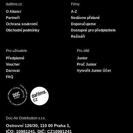
b
a
u
dafilms.cz
Filmy
o
g
b
O Alianci
A-Z
o
r
e
Partneři
Nedávno přidané
k
a
Ochrana soukromí
Doporučujeme
m
Obchodní podmínky
Dostupné pro předplatitele
Režiséři
Pro uživatele
Pro dítě
Předplatné
Junior
Voucher
Proč Junior
Darovat
Vytvořit Junior Účet
FAQ
Doc-Air Distribution s.r.o.
Ostrovní 126/30, 110 00 Praha 1,
IČO: 10981241, DIČ: CZ10981241