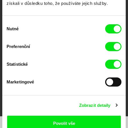
získali v důsledku toho, že používáte jejich služby.
Výběr
Nutné
souhlasu
CPH:DOX
Doclisboa
Millennium Docs
DOK Leipzig
Preferenční
Against Gravity
Statistické
Marketingové
FIDMarseille
MFDF Ji.hlava
Visions du Réel
Zobrazit detaily
Povolit vše