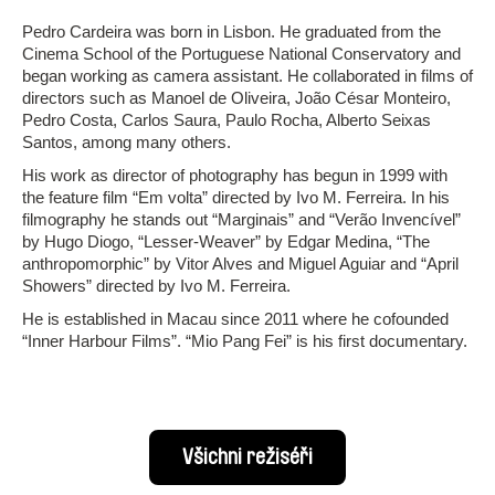
Pedro Cardeira was born in Lisbon. He graduated from the
Cinema School of the Portuguese National Conservatory and
began working as camera assistant. He collaborated in films of
directors such as Manoel de Oliveira, João César Monteiro,
Pedro Costa, Carlos Saura, Paulo Rocha, Alberto Seixas
Santos, among many others.
His work as director of photography has begun in 1999 with
the feature film “Em volta” directed by Ivo M. Ferreira. In his
filmography he stands out “Marginais” and “Verão Invencível”
by Hugo Diogo, “Lesser-Weaver” by Edgar Medina, “The
anthropomorphic” by Vitor Alves and Miguel Aguiar and “April
Showers” directed by Ivo M. Ferreira.
He is established in Macau since 2011 where he cofounded
“Inner Harbour Films”. “Mio Pang Fei” is his first documentary.
Všichni režiséři