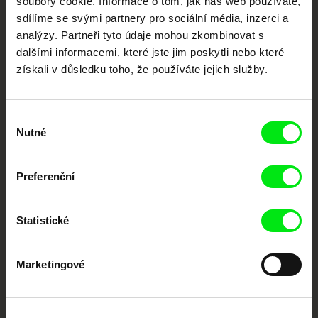
soubory cookie. Informace o tom, jak náš web používáte,
sdílíme se svými partnery pro sociální média, inzerci a
analýzy. Partneři tyto údaje mohou zkombinovat s
Portál DAFilms.cz je výsledkem tvůrčí spolupráce 7 klíčových evropských
festivalů dokumentárního filmu sdružených do Doc Alliance. Naším cílem je
dalšími informacemi, které jste jim poskytli nebo které
posouvat hranice dokumentárního filmu, propagovat jeho rozmanitost a
podporovat kvalitní autorské filmy.
získali v důsledku toho, že používáte jejich služby.
Členové Doc Alliance
Výběr
Nutné
souhlasu
Preferenční
Statistické
CPH:DOX
Doclisboa
Millennium Docs
DOK Leipzig
Against Gravity
Marketingové