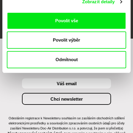
Zobrazit detaily
FIDMarseille
MFDF Ji.hlava
Visions du Réel
Povolit vše
Povolit výběr
Chcete být pravidelně informováni o našem
Odmítnout
filmovém programu?
Odesláním registrace k Newsletteru souhlasím se zasíláním obchodních sdělení
elektronickými prostředky a souvisejícím zpracováním osobních údajů pro účely
zasílání Newsletteru Doc-Air Distribution s.r.o. a potvrzuji, že jsem si přečetl(a)