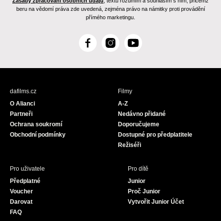
Zásady zpracování osobních údajů
, textu rozumím a souhlasím s ním, přičemž
beru na vědomí práva zde uvedená, zejména právo na námitky proti provádění
přímého marketingu.
F
I
Y
a
n
o
c
s
u
e
t
T
b
a
u
dafilms.cz
Filmy
o
g
b
O Alianci
A-Z
o
r
e
Partneři
Nedávno přidané
k
a
Ochrana soukromí
Doporučujeme
m
Obchodní podmínky
Dostupné pro předplatitele
Režiséři
Pro uživatele
Pro dítě
Předplatné
Junior
Voucher
Proč Junior
Darovat
Vytvořit Junior Účet
FAQ