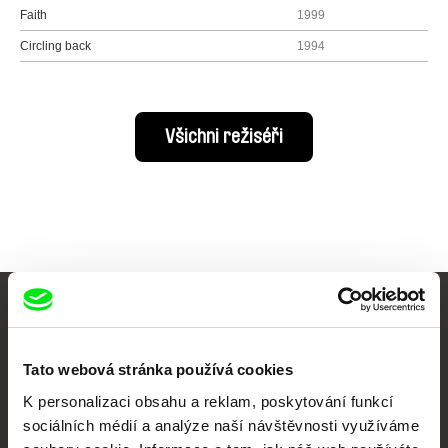
Faith
1999
Circling back
1994
Všichni režiséři
Vaše online
dokumentární kino
Tato webová stránka používá cookies
K personalizaci obsahu a reklam, poskytování funkcí
Nové festivalové filmy
sociálních médií a analýze naší návštěvnosti využíváme
každý týden