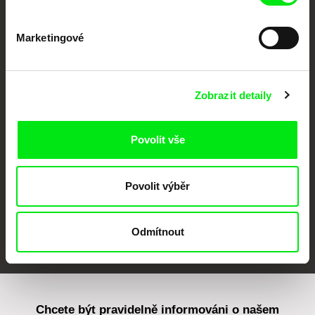
Marketingové
CPH:DOX
Doclisboa
Millennium Docs
DOK Leipzig
Zobrazit detaily
Against Gravity
Povolit vše
Povolit výběr
FIDMarseille
MFDF Ji.hlava
Visions du Réel
Odmítnout
Chcete být pravidelně informováni o našem