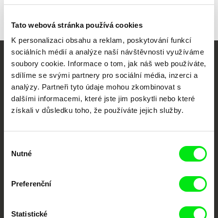
Tato webová stránka používá cookies
K personalizaci obsahu a reklam, poskytování funkcí
sociálních médií a analýze naší návštěvnosti využíváme
soubory cookie. Informace o tom, jak náš web používáte,
Vaše online
sdílíme se svými partnery pro sociální média, inzerci a
dokumentární kino
analýzy. Partneři tyto údaje mohou zkombinovat s
dalšími informacemi, které jste jim poskytli nebo které
Nové festivalové filmy
získali v důsledku toho, že používáte jejich služby.
každý týden
Výběr
Portál DAFilms.cz je výsledkem tvůrčí spolupráce 7 klíčových evropských
Nutné
souhlasu
festivalů dokumentárního filmu sdružených do Doc Alliance. Naším cílem je
posouvat hranice dokumentárního filmu, propagovat jeho rozmanitost a
podporovat kvalitní autorské filmy.
Preferenční
Členové Doc Alliance
Statistické