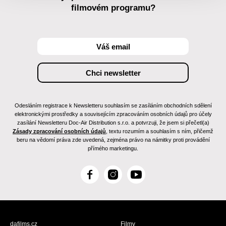
filmovém programu?
Odesláním registrace k Newsletteru souhlasím se zasíláním obchodních sdělení
elektronickými prostředky a souvisejícím zpracováním osobních údajů pro účely
zasílání Newsletteru Doc-Air Distribution s.r.o. a potvrzuji, že jsem si přečetl(a)
Zásady zpracování osobních údajů
, textu rozumím a souhlasím s ním, přičemž
beru na vědomí práva zde uvedená, zejména právo na námitky proti provádění
přímého marketingu.
F
I
Y
a
n
o
c
s
u
e
t
T
b
a
u
dafilms.cz
Filmy