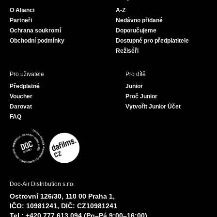
o
g
b
O Alianci
A-Z
o
r
e
Partneři
Nedávno přidané
k
a
Ochrana soukromí
Doporučujeme
m
Obchodní podmínky
Dostupné pro předplatitele
Režiséři
Pro uživatele
Pro dítě
Předplatné
Junior
Voucher
Proč Junior
Darovat
Vytvořit Junior Účet
FAQ
Doc-Air Distribution s.r.o.
Ostrovní 126/30, 110 00 Praha 1,
IČO: 10981241, DIČ: CZ10981241
Tel.: +420 777 613 094 (Po–Pá 9:00–16:00)