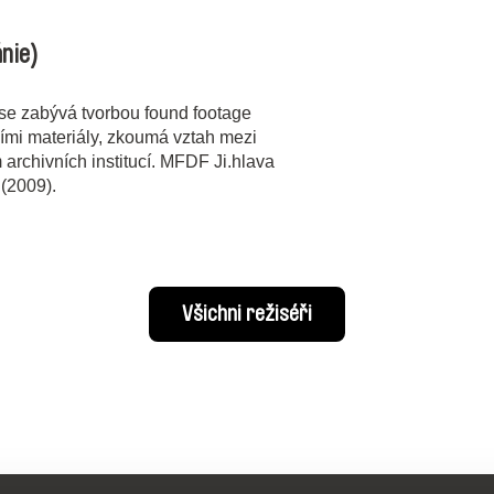
ánie)
se zabývá tvorbou found footage
ími materiály, zkoumá vztah mezi
m archivních institucí. MFDF Ji.hlava
 (2009).
Všichni režiséři