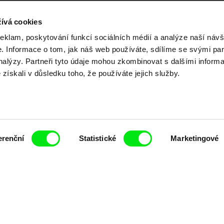
ívá cookies
reklam, poskytování funkcí sociálních médií a analýze naší návš
Vaše online
 Informace o tom, jak náš web používáte, sdílíme se svými par
analýzy. Partneři tyto údaje mohou zkombinovat s dalšími inform
é získali v důsledku toho, že používáte jejich služby.
dokumentární kin
Nové festivalové filmy
každý týden
erenční
Statistické
Marketingové
čí spolupráce 7 klíčových evropských festivalů do
anice dokumentárního filmu, propagovat jeho rozma