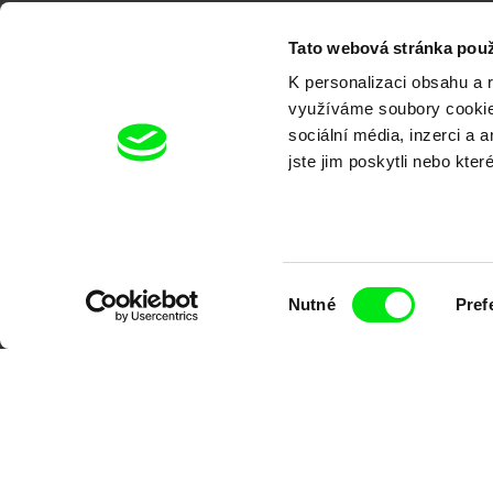
Tato webová stránka použ
K personalizaci obsahu a 
využíváme soubory cookie.
sociální média, inzerci a 
jste jim poskytli nebo kter
Výběr
Nutné
Pref
souhlasu
Portál DAFilms.cz je výsledkem tvůr
Alliance. Naším cílem je posouvat hr