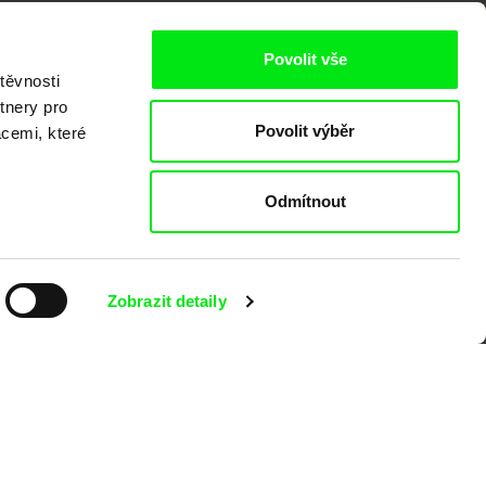
Povolit vše
těvnosti
tnery pro
Povolit výběr
acemi, které
o
Odmítnout
Zobrazit detaily
kumentárního filmu sdružených do Doc
nitost a podporovat kvalitní autorské