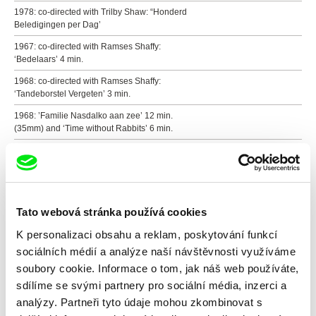
1978: co-directed with Trilby Shaw: “Honderd
Beledigingen per Dag’
1967: co-directed with Ramses Shaffy:
‘Bedelaars’ 4 min.
1968: co-directed with Ramses Shaffy:
‘Tandeborstel Vergeten’ 3 min.
1968: ’Familie Nasdalko aan zee’ 12 min.
(35mm) and ‘Time without Rabbits’ 6 min.
*Documentaries:*
1973: co-directed with Mattijn Seip :
Onderwijsfilm, 12 min.
1974 co-directed with Mattijn Seip: PSP film,
Tato webová stránka používá cookies
found footage – 8 min.
K personalizaci obsahu a reklam, poskytování funkcí
1978 co-directed with Mattijn Seip ‘Dennedal’ 15
sociálních médií a analýze naší návštěvnosti využíváme
min.
soubory cookie. Informace o tom, jak náš web používáte,
1976: ‘Als een vrouw’ 20 min.
sdílíme se svými partnery pro sociální média, inzerci a
1979: co-directed with Netty van Hoorn: ‘Vrouwen
analýzy. Partneři tyto údaje mohou zkombinovat s
in de Pijp’