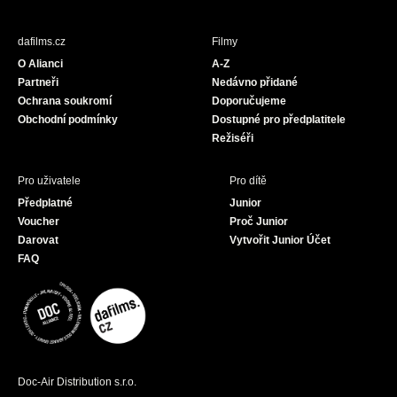
e
t
T
b
a
u
dafilms.cz
Filmy
o
g
b
O Alianci
A-Z
o
r
e
Partneři
Nedávno přidané
k
a
Ochrana soukromí
Doporučujeme
m
Obchodní podmínky
Dostupné pro předplatitele
Režiséři
Pro uživatele
Pro dítě
Předplatné
Junior
Voucher
Proč Junior
Darovat
Vytvořit Junior Účet
FAQ
Doc-Air Distribution s.r.o.