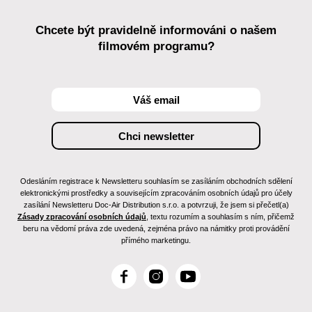
Chcete být pravidelně informováni o našem
filmovém programu?
Odesláním registrace k Newsletteru souhlasím se zasíláním obchodních sdělení
elektronickými prostředky a souvisejícím zpracováním osobních údajů pro účely
zasílání Newsletteru Doc-Air Distribution s.r.o. a potvrzuji, že jsem si přečetl(a)
Zásady zpracování osobních údajů
, textu rozumím a souhlasím s ním, přičemž
beru na vědomí práva zde uvedená, zejména právo na námitky proti provádění
přímého marketingu.
F
I
Y
a
n
o
c
s
u