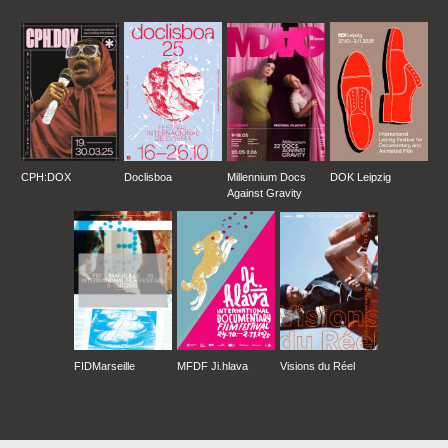
CPH:DOX
Doclisboa
Millennium Docs
DOK Leipzig
Against Gravity
FIDMarseille
MFDF Ji.hlava
Visions du Réel