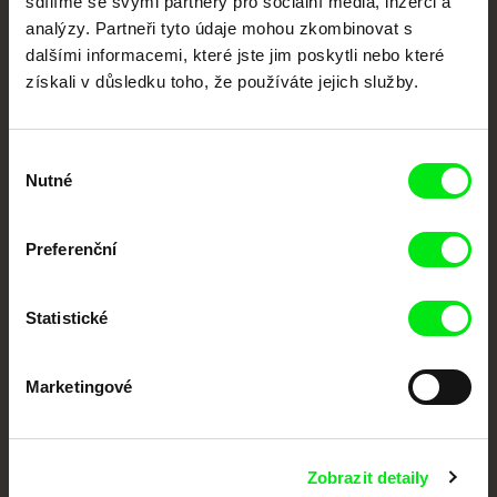
sdílíme se svými partnery pro sociální média, inzerci a
Portál DAFilms.cz je výsledkem tvůrčí spolupráce 7 klíčových evropských
festivalů dokumentárního filmu sdružených do Doc Alliance. Naším cílem je
analýzy. Partneři tyto údaje mohou zkombinovat s
posouvat hranice dokumentárního filmu, propagovat jeho rozmanitost a
dalšími informacemi, které jste jim poskytli nebo které
podporovat kvalitní autorské filmy.
získali v důsledku toho, že používáte jejich služby.
Členové Doc Alliance
Výběr
Nutné
souhlasu
Preferenční
CPH:DOX
Doclisboa
Millennium Docs
DOK Leipzig
Statistické
Against Gravity
Marketingové
Zobrazit detaily