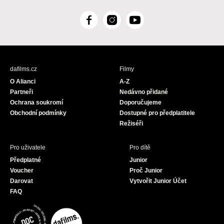
F
I
Y
a
n
o
c
s
u
e
t
T
b
a
u
dafilms.cz
Filmy
o
g
b
O Alianci
A-Z
o
r
e
Partneři
Nedávno přidané
k
a
Ochrana soukromí
Doporučujeme
m
Obchodní podmínky
Dostupné pro předplatitele
Režiséři
Pro uživatele
Pro dítě
Předplatné
Junior
Voucher
Proč Junior
Darovat
Vytvořit Junior Účet
FAQ