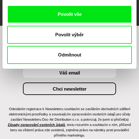
FIDMarseille
MFDF Ji.hlava
Visions du Réel
Povolit vše
Povolit výběr
Chcete být pravidelně informováni o našem
filmovém programu?
Odmítnout
Odesláním registrace k Newsletteru souhlasím se zasíláním obchodních sdělení
elektronickými prostředky a souvisejícím zpracováním osobních údajů pro účely
zasílání Newsletteru Doc-Air Distribution s.r.o. a potvrzuji, že jsem si přečetl(a)
Zásady zpracování osobních údajů
, textu rozumím a souhlasím s ním, přičemž
beru na vědomí práva zde uvedená, zejména právo na námitky proti provádění
přímého marketingu.