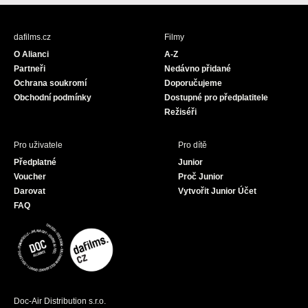
c
s
u
e
t
T
b
a
u
dafilms.cz
Filmy
o
g
b
O Alianci
A-Z
o
r
e
Partneři
Nedávno přidané
k
a
Ochrana soukromí
Doporučujeme
m
Obchodní podmínky
Dostupné pro předplatitele
Režiséři
Pro uživatele
Pro dítě
Předplatné
Junior
Voucher
Proč Junior
Darovat
Vytvořit Junior Účet
FAQ
Doc-Air Distribution s.r.o.