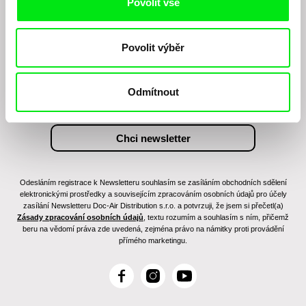
Povolit vše
Chcete být pravidelně informováni o našem
Povolit výběr
filmovém programu?
Odmítnout
Odesláním registrace k Newsletteru souhlasím se zasíláním obchodních sdělení
elektronickými prostředky a souvisejícím zpracováním osobních údajů pro účely
zasílání Newsletteru Doc-Air Distribution s.r.o. a potvrzuji, že jsem si přečetl(a)
Zásady zpracování osobních údajů
, textu rozumím a souhlasím s ním, přičemž
beru na vědomí práva zde uvedená, zejména právo na námitky proti provádění
přímého marketingu.
F
I
Y
a
n
o