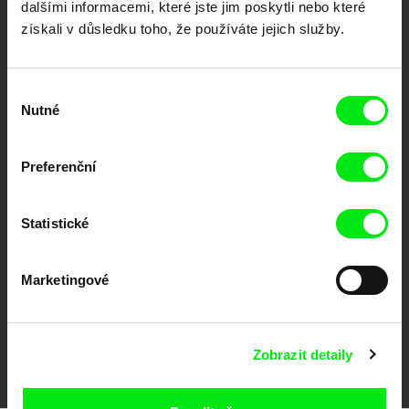
dalšími informacemi, které jste jim poskytli nebo které
získali v důsledku toho, že používáte jejich služby.
Výběr
Nutné
souhlasu
Preferenční
CPH:DOX
Doclisboa
Millennium Docs
DOK Leipzig
Against Gravity
Statistické
Marketingové
FIDMarseille
MFDF Ji.hlava
Visions du Réel
Zobrazit detaily