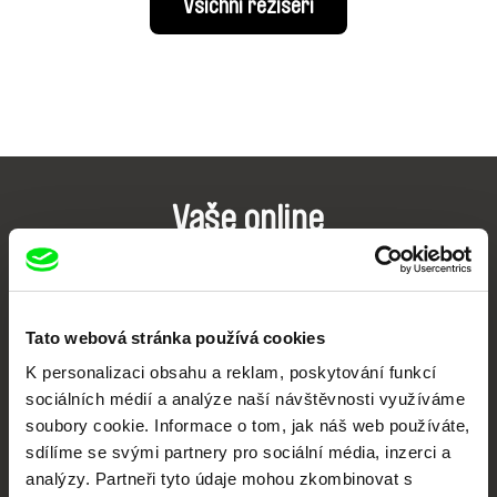
Všichni režiséři
Vaše online
dokumentární kino
Nové festivalové filmy
každý týden
Tato webová stránka používá cookies
K personalizaci obsahu a reklam, poskytování funkcí
sociálních médií a analýze naší návštěvnosti využíváme
Portál DAFilms.cz je výsledkem tvůrčí spolupráce 7 klíčových evropských
festivalů dokumentárního filmu sdružených do Doc Alliance. Naším cílem je
soubory cookie. Informace o tom, jak náš web používáte,
posouvat hranice dokumentárního filmu, propagovat jeho rozmanitost a
sdílíme se svými partnery pro sociální média, inzerci a
podporovat kvalitní autorské filmy.
analýzy. Partneři tyto údaje mohou zkombinovat s
Členové Doc Alliance