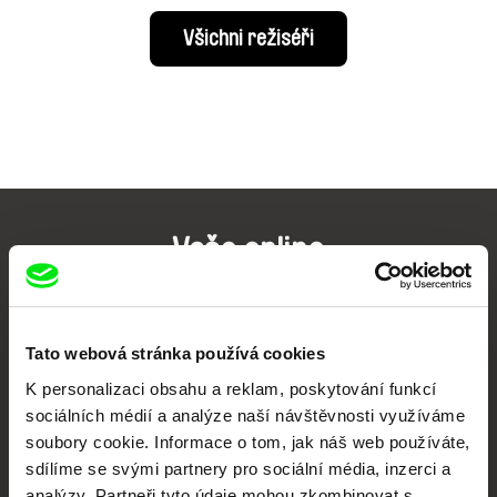
Všichni režiséři
Vaše online
dokumentární kino
Nové festivalové filmy
Tato webová stránka používá cookies
každý týden
K personalizaci obsahu a reklam, poskytování funkcí
sociálních médií a analýze naší návštěvnosti využíváme
Portál DAFilms.cz je výsledkem tvůrčí spolupráce 7 klíčových evropských
soubory cookie. Informace o tom, jak náš web používáte,
festivalů dokumentárního filmu sdružených do Doc Alliance. Naším cílem je
sdílíme se svými partnery pro sociální média, inzerci a
posouvat hranice dokumentárního filmu, propagovat jeho rozmanitost a
podporovat kvalitní autorské filmy.
analýzy. Partneři tyto údaje mohou zkombinovat s