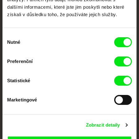
Členové Doc Alliance
dalšími informacemi, které jste jim poskytli nebo které
získali v důsledku toho, že používáte jejich služby.
Výběr
Nutné
souhlasu
Preferenční
CPH:DOX
Doclisboa
Millennium Docs
DOK Leipzig
Against Gravity
Statistické
Marketingové
Zobrazit detaily
FIDMarseille
MFDF Ji.hlava
Visions du Réel