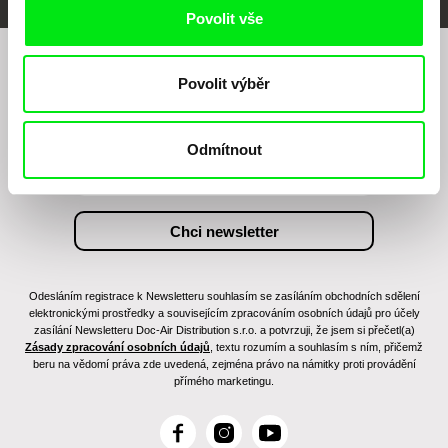
Povolit vše
Chcete být pravidelně informováni o našem
Povolit výběr
filmovém programu?
Odmítnout
Odesláním registrace k Newsletteru souhlasím se zasíláním obchodních sdělení
elektronickými prostředky a souvisejícím zpracováním osobních údajů pro účely
zasílání Newsletteru Doc-Air Distribution s.r.o. a potvrzuji, že jsem si přečetl(a)
Zásady zpracování osobních údajů
, textu rozumím a souhlasím s ním, přičemž
beru na vědomí práva zde uvedená, zejména právo na námitky proti provádění
přímého marketingu.
F
I
Y