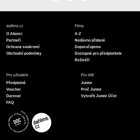
a
n
o
c
s
u
e
t
T
b
a
u
dafilms.cz
Filmy
o
g
b
O Alianci
A-Z
o
r
e
Partneři
Nedávno přidané
k
a
Ochrana soukromí
Doporučujeme
m
Obchodní podmínky
Dostupné pro předplatitele
Režiséři
Pro uživatele
Pro dítě
Předplatné
Junior
Voucher
Proč Junior
Darovat
Vytvořit Junior Účet
FAQ