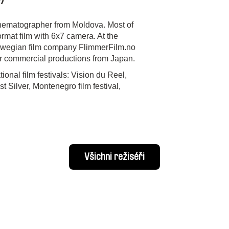
nematographer from Moldova. Most of
rmat film with 6x7 camera. At the
orwegian film company FlimmerFilm.no
 or commercial productions from Japan.
onal film festivals: Vision du Reel,
t Silver, Montenegro film festival,
Všichni režiséři