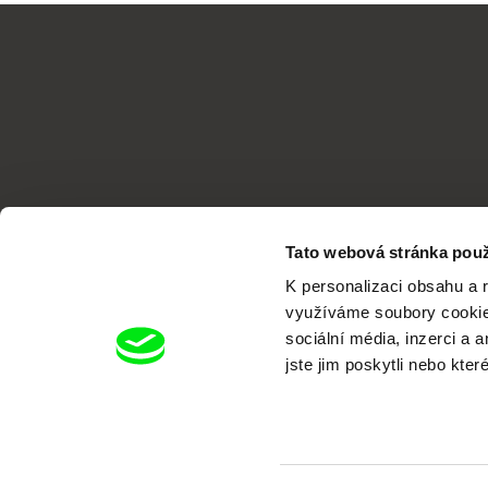
Tato webová stránka použ
K personalizaci obsahu a 
využíváme soubory cookie.
sociální média, inzerci a 
jste jim poskytli nebo kter
Portál DAFilms.cz je výsledkem tvůr