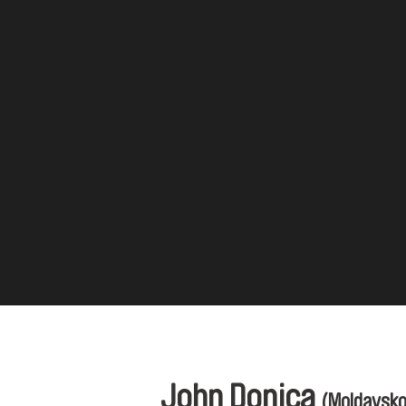
John Donica
(Moldavsko