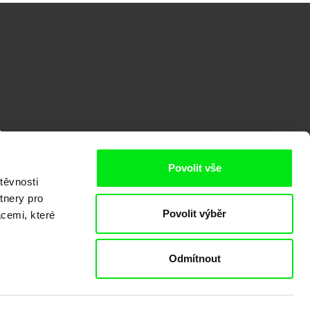
o
Povolit vše
těvnosti
tnery pro
Povolit výběr
acemi, které
Odmítnout
kumentárního filmu sdružených do Doc