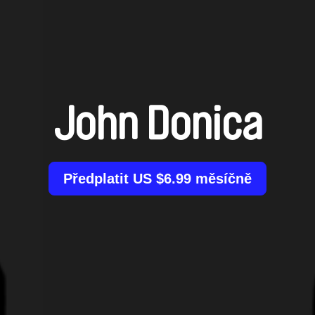
John Donica
Předplatit US $6.99 měsíčně