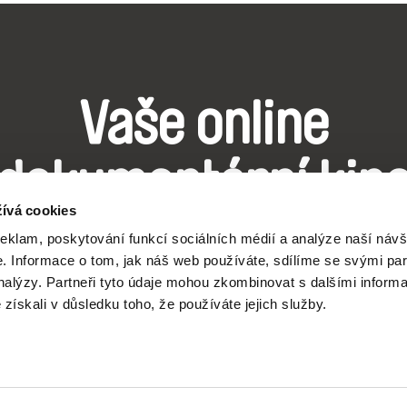
Vaše online
dokumentární kin
ívá cookies
Nové festivalové filmy
reklam, poskytování funkcí sociálních médií a analýze naší návš
 Informace o tom, jak náš web používáte, sdílíme se svými par
každý týden
analýzy. Partneři tyto údaje mohou zkombinovat s dalšími inform
é získali v důsledku toho, že používáte jejich služby.
čí spolupráce 7 klíčových evropských festivalů do