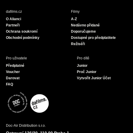
e
t
T
b
a
u
dafilms.cz
Filmy
o
g
b
O Alianci
A-Z
o
r
e
Partneři
Nedávno přidané
k
a
Ochrana soukromí
Doporučujeme
m
Obchodní podmínky
Dostupné pro předplatitele
Režiséři
Pro uživatele
Pro dítě
Předplatné
Junior
Voucher
Proč Junior
Darovat
Vytvořit Junior Účet
FAQ
Doc-Air Distribution s.r.o.
Ostrovní 126/30, 110 00 Praha 1,