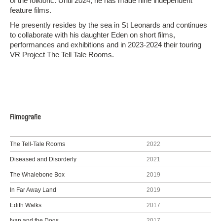
of the folkloric. Until 2024, he has made nine independent
feature films.
He presently resides by the sea in St Leonards and continues
to collaborate with his daughter Eden on short films,
performances and exhibitions and in 2023-2024 their touring
VR Project The Tell Tale Rooms.
Filmografie
The Tell-Tale Rooms
2022
Diseased and Disorderly
2021
The Whalebone Box
2019
In Far Away Land
2019
Edith Walks
2017
Ivan and the Dogs
2017