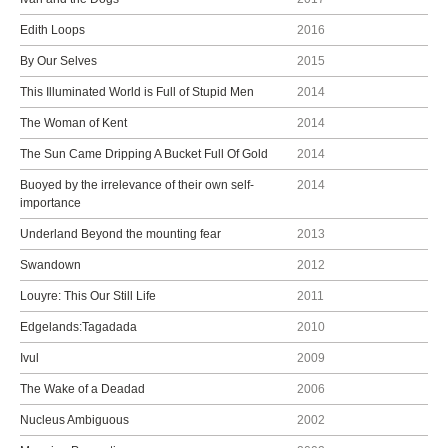
Edith Loops
2016
By Our Selves
2015
This Illuminated World is Full of Stupid Men
2014
The Woman of Kent
2014
The Sun Came Dripping A Bucket Full Of Gold
2014
Buoyed by the irrelevance of their own self-
2014
importance
Underland Beyond the mounting fear
2013
Swandown
2012
Louyre: This Our Still Life
2011
Edgelands:Tagadada
2010
Ivul
2009
The Wake of a Deadad
2006
Nucleus Ambiguous
2002