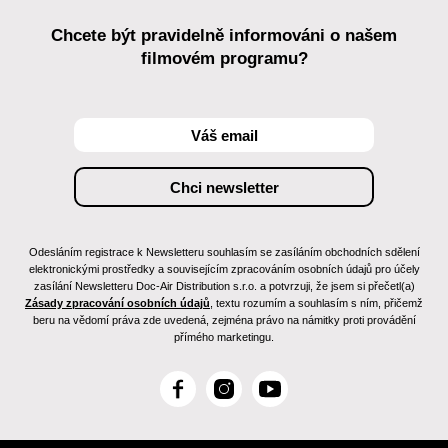
Chcete být pravidelně informováni o našem
filmovém programu?
Odesláním registrace k Newsletteru souhlasím se zasíláním obchodních sdělení
elektronickými prostředky a souvisejícím zpracováním osobních údajů pro účely
zasílání Newsletteru Doc-Air Distribution s.r.o. a potvrzuji, že jsem si přečetl(a)
Zásady zpracování osobních údajů
, textu rozumím a souhlasím s ním, přičemž
beru na vědomí práva zde uvedená, zejména právo na námitky proti provádění
přímého marketingu.
F
I
Y
a
n
o
c
s
u