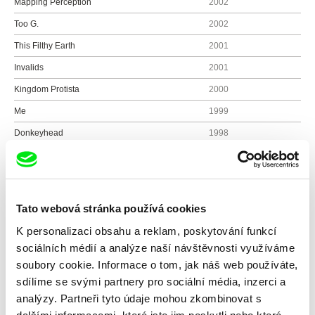
Mapping Perception
2002
Too G.
2002
This Filthy Earth
2001
Invalids
2001
Kingdom Protista
2000
Me
1999
Donkeyhead
1998
Gallivant
1996
Jaunt
1995
Là Bas
1994
Tato webová stránka používá cookies
Gallivant the Pilot
1994
K personalizaci obsahu a reklam, poskytování funkcí
Smart Alek
1993
sociálních médií a analýze naší návštěvnosti využíváme
soubory cookie. Informace o tom, jak náš web používáte,
Festival of Brent
1993
sdílíme se svými partnery pro sociální média, inzerci a
Diddyköy
1992
analýzy. Partneři tyto údaje mohou zkombinovat s
Fleshfilm
1992