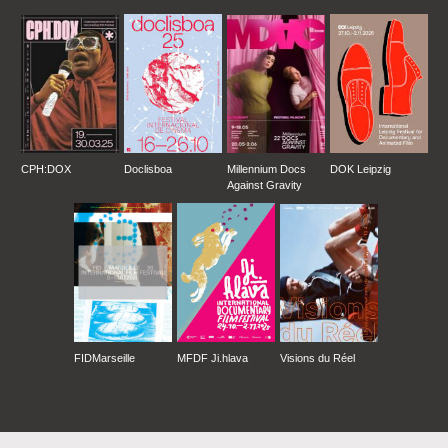
CPH:DOX
Doclisboa
Millennium Docs
DOK Leipzig
Against Gravity
FIDMarseille
MFDF Ji.hlava
Visions du Réel