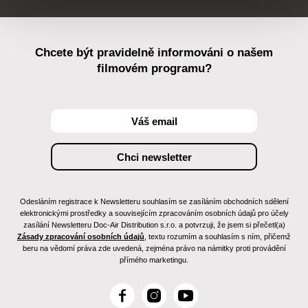
Chcete být pravidelně informováni o našem
filmovém programu?
Odesláním registrace k Newsletteru souhlasím se zasíláním obchodních sdělení
elektronickými prostředky a souvisejícím zpracováním osobních údajů pro účely
zasílání Newsletteru Doc-Air Distribution s.r.o. a potvrzuji, že jsem si přečetl(a)
Zásady zpracování osobních údajů
, textu rozumím a souhlasím s ním, přičemž
beru na vědomí práva zde uvedená, zejména právo na námitky proti provádění
přímého marketingu.
F
I
Y