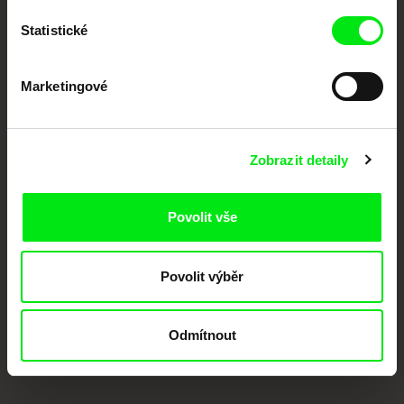
Členové Doc Alliance
Statistické
Marketingové
Zobrazit detaily
CPH:DOX
Doclisboa
Millennium Docs
DOK Leipzig
Against Gravity
Povolit vše
Povolit výběr
Odmítnout
FIDMarseille
MFDF Ji.hlava
Visions du Réel