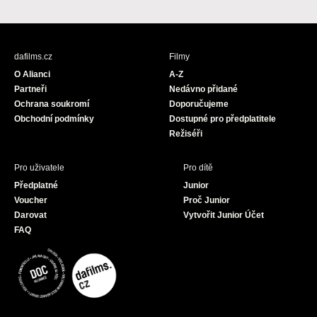
a
n
o
c
s
u
e
t
T
b
a
u
dafilms.cz
Filmy
o
g
b
O Alianci
A-Z
o
r
e
Partneři
Nedávno přidané
k
a
Ochrana soukromí
Doporučujeme
m
Obchodní podmínky
Dostupné pro předplatitele
Režiséři
Pro uživatele
Pro dítě
Předplatné
Junior
Voucher
Proč Junior
Darovat
Vytvořit Junior Účet
FAQ