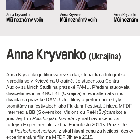
Anna Kryvenko
Anna Kryvenko
Anna Kryvenko
Můj neznámý vojín
Můj neznámý vojín
Můj neznámý 
Anna Kryvenko
(Ukrajina)
Anna Kryvenko je filmová režisérka, střihačka a fotografka.
Narodila se v Kyjevě na Ukrajině. Je studentkou Centra
Audiovizuálních Studií na pražské FAMU. Předtím studovala
divadelní režii na KNUTKT (Ukrajina) a režii alternativního
divadla na pražské DAMU. Její filmy a performance byly
promítány na festivalech jako Fluidum Festival, Jihlava MFDF,
Intermedia BB (Slovensko), Visions du Reél (Švýcarsko) a
jiné. Její film
Potichu jako kometa
vyhrál hlavní cenu za
nejlepší Experimentální akt na Famufestu 2014 v Praze. Její
film
Poslechnout horizont
získal hlavní cenu za Nejlepší český
experimentální film na MFDF Jihlava 2015.