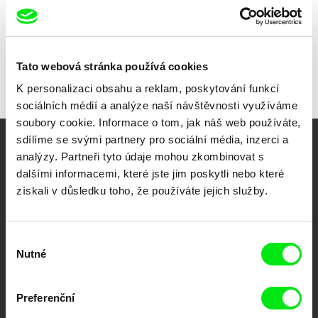
Všichni režiséři
Tato webová stránka používá cookies
K personalizaci obsahu a reklam, poskytování funkcí
sociálních médií a analýze naší návštěvnosti využíváme
soubory cookie. Informace o tom, jak náš web používáte,
sdílíme se svými partnery pro sociální média, inzerci a
Vaše online
analýzy. Partneři tyto údaje mohou zkombinovat s
dalšími informacemi, které jste jim poskytli nebo které
dokumentární kino
získali v důsledku toho, že používáte jejich služby.
Nové festivalové filmy
každý týden
Výběr
Nutné
souhlasu
Portál DAFilms.cz je výsledkem tvůrčí spolupráce 7 klíčových evropských
festivalů dokumentárního filmu sdružených do Doc Alliance. Naším cílem je
Preferenční
posouvat hranice dokumentárního filmu, propagovat jeho rozmanitost a
podporovat kvalitní autorské filmy.