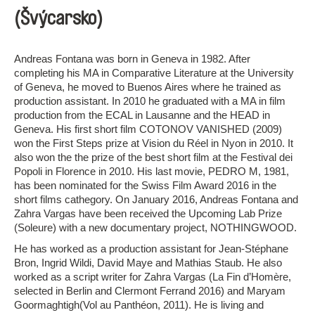
(Švýcarsko)
Andreas Fontana was born in Geneva in 1982. After
completing his MA in Comparative Literature at the University
of Geneva, he moved to Buenos Aires where he trained as
production assistant. In 2010 he graduated with a MA in film
production from the ECAL in Lausanne and the HEAD in
Geneva. His first short film COTONOV VANISHED (2009)
won the First Steps prize at Vision du Réel in Nyon in 2010. It
also won the the prize of the best short film at the Festival dei
Popoli in Florence in 2010. His last movie, PEDRO M, 1981,
has been nominated for the Swiss Film Award 2016 in the
short films cathegory. On January 2016, Andreas Fontana and
Zahra Vargas have been received the Upcoming Lab Prize
(Soleure) with a new documentary project, NOTHINGWOOD.
He has worked as a production assistant for Jean-Stéphane
Bron, Ingrid Wildi, David Maye and Mathias Staub. He also
worked as a script writer for Zahra Vargas (La Fin d’Homère,
selected in Berlin and Clermont Ferrand 2016) and Maryam
Goormaghtigh(Vol au Panthéon, 2011). He is living and