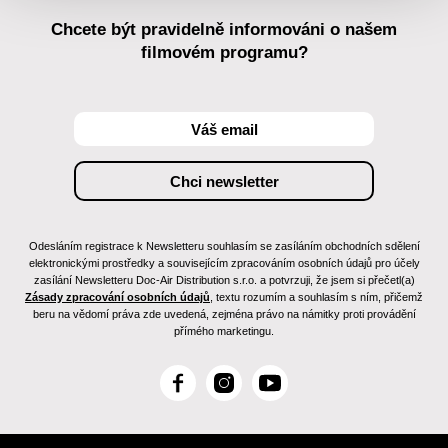
Chcete být pravidelně informováni o našem
filmovém programu?
Odesláním registrace k Newsletteru souhlasím se zasíláním obchodních sdělení
elektronickými prostředky a souvisejícím zpracováním osobních údajů pro účely
zasílání Newsletteru Doc-Air Distribution s.r.o. a potvrzuji, že jsem si přečetl(a)
Zásady zpracování osobních údajů
, textu rozumím a souhlasím s ním, přičemž
beru na vědomí práva zde uvedená, zejména právo na námitky proti provádění
přímého marketingu.
F
I
Y
a
n
o
c
s
u