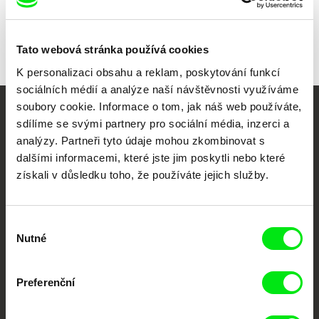
Tato webová stránka používá cookies
K personalizaci obsahu a reklam, poskytování funkcí
sociálních médií a analýze naší návštěvnosti využíváme
soubory cookie. Informace o tom, jak náš web používáte,
Vaše online
sdílíme se svými partnery pro sociální média, inzerci a
analýzy. Partneři tyto údaje mohou zkombinovat s
dokumentární kino
dalšími informacemi, které jste jim poskytli nebo které
získali v důsledku toho, že používáte jejich služby.
Nové festivalové filmy
každý týden
Výběr
Nutné
souhlasu
Portál DAFilms.cz je výsledkem tvůrčí spolupráce 7 klíčových evropských
festivalů dokumentárního filmu sdružených do Doc Alliance. Naším cílem je
posouvat hranice dokumentárního filmu, propagovat jeho rozmanitost a
podporovat kvalitní autorské filmy.
Preferenční
Členové Doc Alliance