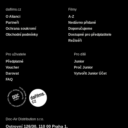
e
t
T
b
a
u
dafilms.cz
Filmy
o
g
b
O Alianci
A-Z
o
r
e
Partneři
Nedávno přidané
k
a
Ochrana soukromí
Doporučujeme
m
Obchodní podmínky
Dostupné pro předplatitele
Režiséři
Pro uživatele
Pro dítě
Předplatné
Junior
Voucher
Proč Junior
Darovat
Vytvořit Junior Účet
FAQ
Doc-Air Distribution s.r.o.
Ostrovní 126/30, 110 00 Praha 1,