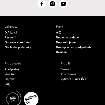
F
I
Y
a
n
o
c
s
u
e
t
T
b
a
u
dafilms.cz
Filmy
o
g
b
O Alianci
A-Z
o
r
e
Partneři
Nedávno přidané
k
a
Ochrana soukromí
Doporučujeme
m
Obchodní podmínky
Dostupné pro předplatitele
Režiséři
Pro uživatele
Pro dítě
Předplatné
Junior
Voucher
Proč Junior
Darovat
Vytvořit Junior Účet
FAQ