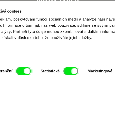
ívá cookies
reklam, poskytování funkcí sociálních médií a analýze naší návš
 Informace o tom, jak náš web používáte, sdílíme se svými par
čí spolupráce 7 klíčových evropských festivalů do
analýzy. Partneři tyto údaje mohou zkombinovat s dalšími inform
é získali v důsledku toho, že používáte jejich služby.
anice dokumentárního filmu, propagovat jeho rozma
filmy.
Členové Doc Alliance
erenční
Statistické
Marketingové