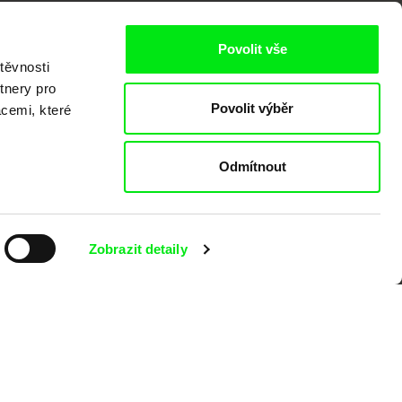
Povolit vše
těvnosti
tnery pro
Povolit výběr
kumentárního filmu sdružených do Doc
acemi, které
nitost a podporovat kvalitní autorské
Odmítnout
Zobrazit detaily