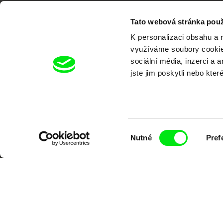
Tato webová stránka použ
K personalizaci obsahu a 
využíváme soubory cookie.
Portál DAFilms.cz je výsledkem tvůr
sociální média, inzerci a 
jste jim poskytli nebo kter
Alliance. Naším cílem je posouvat hr
Výběr
Nutné
Pref
souhlasu