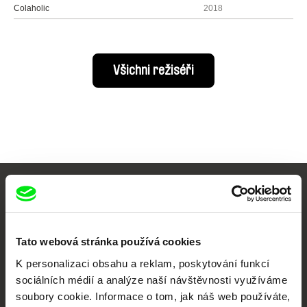
Colaholic
2018
Všichni režiséři
Vaše online
dokumentární kino
Tato webová stránka používá cookies
Nové festivalové filmy
K personalizaci obsahu a reklam, poskytování funkcí
každý týden
sociálních médií a analýze naší návštěvnosti využíváme
soubory cookie. Informace o tom, jak náš web používáte,