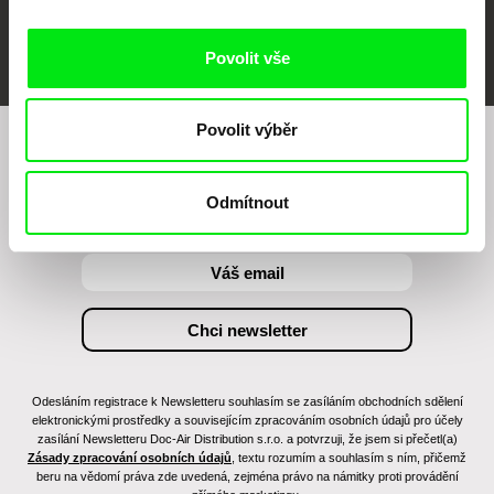
FIDMarseille
MFDF Ji.hlava
Visions du Réel
Povolit vše
Povolit výběr
Chcete být pravidelně informováni o našem
filmovém programu?
Odmítnout
Odesláním registrace k Newsletteru souhlasím se zasíláním obchodních sdělení
elektronickými prostředky a souvisejícím zpracováním osobních údajů pro účely
zasílání Newsletteru Doc-Air Distribution s.r.o. a potvrzuji, že jsem si přečetl(a)
Zásady zpracování osobních údajů
, textu rozumím a souhlasím s ním, přičemž
beru na vědomí práva zde uvedená, zejména právo na námitky proti provádění