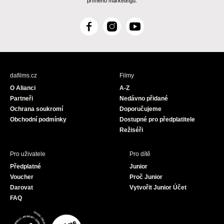
přímého marketingu.
F
I
Y
a
n
o
c
s
u
e
t
T
b
a
u
dafilms.cz
Filmy
o
g
b
O Alianci
A-Z
o
r
e
Partneři
Nedávno přidané
k
a
Ochrana soukromí
Doporučujeme
m
Obchodní podmínky
Dostupné pro předplatitele
Režiséři
Pro uživatele
Pro dítě
Předplatné
Junior
Voucher
Proč Junior
Darovat
Vytvořit Junior Účet
FAQ