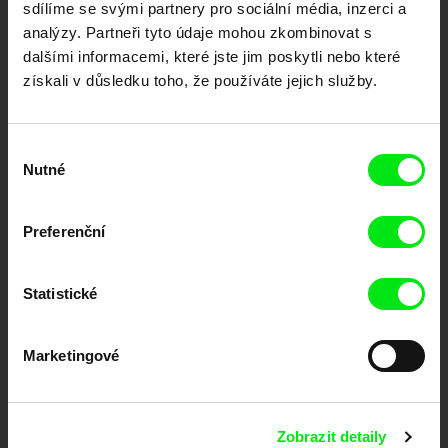
sdílíme se svými partnery pro sociální média, inzerci a
Portál DAFilms.cz je výsledkem tvůrčí spolupráce 7 klíčových evropských
analýzy. Partneři tyto údaje mohou zkombinovat s
festivalů dokumentárního filmu sdružených do Doc Alliance. Naším cílem je
posouvat hranice dokumentárního filmu, propagovat jeho rozmanitost a
dalšími informacemi, které jste jim poskytli nebo které
podporovat kvalitní autorské filmy.
získali v důsledku toho, že používáte jejich služby.
Členové Doc Alliance
Výběr
Nutné
souhlasu
Preferenční
CPH:DOX
Doclisboa
Millennium Docs
DOK Leipzig
Statistické
Against Gravity
Marketingové
Zobrazit detaily