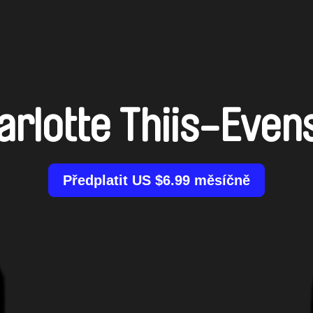
arlotte Thiis-Even
Předplatit US $6.99 měsíčně