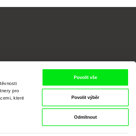
o
Povolit vše
těvnosti
tnery pro
Povolit výběr
acemi, které
Odmítnout