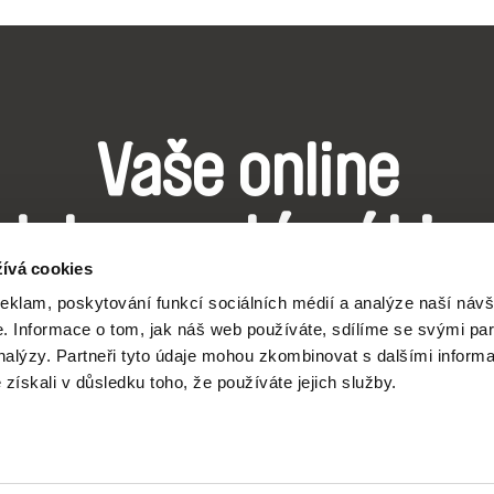
Vaše online
dokumentární kin
ívá cookies
reklam, poskytování funkcí sociálních médií a analýze naší návš
Nové festivalové filmy
 Informace o tom, jak náš web používáte, sdílíme se svými par
každý týden
analýzy. Partneři tyto údaje mohou zkombinovat s dalšími inform
é získali v důsledku toho, že používáte jejich služby.