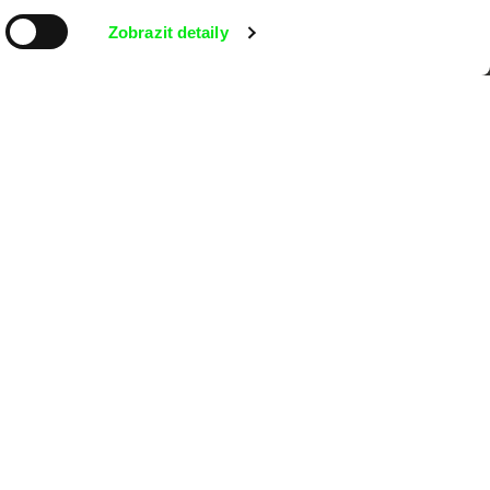
kumentárního filmu sdružených do Doc
nitost a podporovat kvalitní autorské
Zobrazit detaily
MFDF Ji.hlava
Visions du Réel