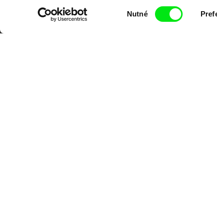
Portál DAFilms.cz je výsledkem tvůr
Výběr
Alliance. Naším cílem je posouvat hr
Nutné
Pref
souhlasu
CPH:DOX
Doclisboa
Mil
Gra