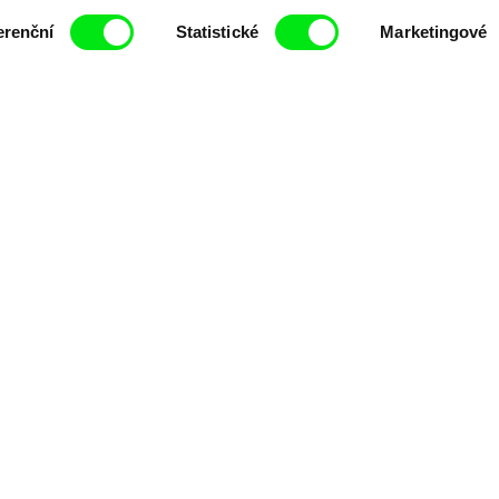
čí spolupráce 7 klíčových evropských festivalů do
anice dokumentárního filmu, propagovat jeho rozma
erenční
Statistické
Marketingové
filmy.
Členové Doc Alliance
lennium Docs Against
DOK Leipzig
FIDMarseille
vity