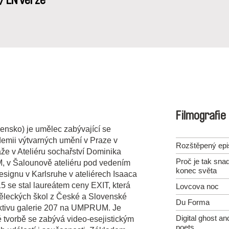
/ EN verze
Filmografie
ovensko) je umělec zabývající se
ii výtvarných umění v Praze v
Rozštěpený epi
že v Ateliéru sochařství Dominika
Proč je tak snad
v Šalounově ateliéru pod vedením
konec světa
esignu v Karlsruhe v ateliérech Isaaca
 se stal laureátem ceny EXIT, která
Lovcova noc
leckých škol z České a Slovenské
Du Forma
olektivu galerie 207 na UMPRUM. Je
Digital ghost an
 tvorbě se zabývá video-esejistickým
poets