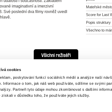
́ch událostí i současnosti. Základem
kované imaginativní a imerzivní
Mateřské měst
 Své poslední dva filmy rovněž uvedl
Score for Last
hlavě.
Popis struktury
Všechno to má
Všichni režiséři
ívá cookies
reklam, poskytování funkcí sociálních médií a analýze naší návš
 Informace o tom, jak náš web používáte, sdílíme se svými par
analýzy. Partneři tyto údaje mohou zkombinovat s dalšími inform
é získali v důsledku toho, že používáte jejich služby.