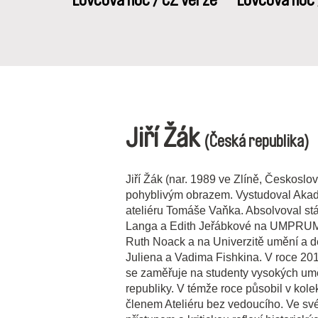
Lovcova noc / CZ verze
Lovcova noc 
Jiří Žák
(Česká republika)
Jiří Žák (nar. 1989 ve Zlíně, Českosl
pohyblivým obrazem. Vystudoval Akadem
ateliéru Tomáše Vaňka. Absolvoval stá
Langa a Edith Jeřábkové na UMPRUM, 
Ruth Noack a na Univerzitě umění a d
Juliena a Vadima Fishkina. V roce 2015
se zaměřuje na studenty vysokých umě
republiky. V témže roce působil v k
členem Ateliéru bez vedoucího. Ve své