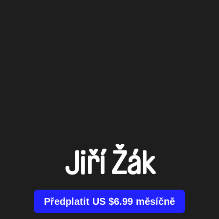
Jiří Žák
Předplatit US $6.99 měsíčně