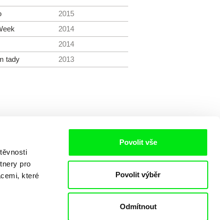
o
2015
 Week
2014
2014
m tady
2013
Povolit vše
těvnosti
tnery pro
Povolit výběr
acemi, které
Odmítnout