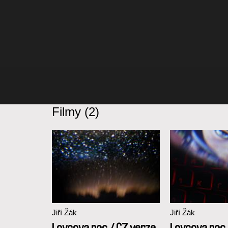
Filmy (2)
Jiří Žák
Jiří Žák