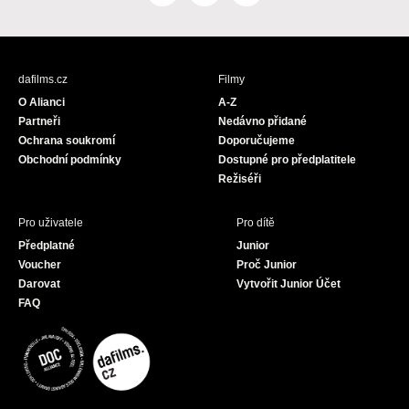
a
n
o
c
s
u
e
t
T
b
a
u
dafilms.cz
Filmy
o
g
b
O Alianci
A-Z
o
r
e
Partneři
Nedávno přidané
k
a
Ochrana soukromí
Doporučujeme
m
Obchodní podmínky
Dostupné pro předplatitele
Režiséři
Pro uživatele
Pro dítě
Předplatné
Junior
Voucher
Proč Junior
Darovat
Vytvořit Junior Účet
FAQ