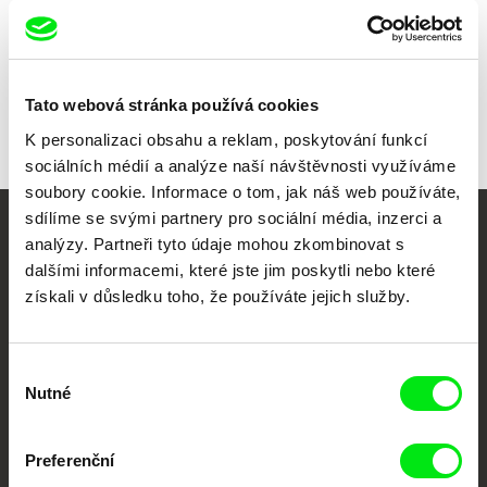
Všichni režiséři
Tato webová stránka používá cookies
K personalizaci obsahu a reklam, poskytování funkcí
sociálních médií a analýze naší návštěvnosti využíváme
soubory cookie. Informace o tom, jak náš web používáte,
sdílíme se svými partnery pro sociální média, inzerci a
Vaše online
analýzy. Partneři tyto údaje mohou zkombinovat s
dalšími informacemi, které jste jim poskytli nebo které
dokumentární kino
získali v důsledku toho, že používáte jejich služby.
Nové festivalové filmy
každý týden
Výběr
Nutné
souhlasu
Portál DAFilms.cz je výsledkem tvůrčí spolupráce 7 klíčových evropských
festivalů dokumentárního filmu sdružených do Doc Alliance. Naším cílem je
Preferenční
posouvat hranice dokumentárního filmu, propagovat jeho rozmanitost a
podporovat kvalitní autorské filmy.