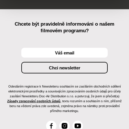
Chcete být pravidelně informováni o našem
filmovém programu?
Odesláním registrace k Newsletteru souhlasím se zasíláním obchodních sdělení
elektronickými prostředky a souvisejícím zpracováním osobních údajů pro účely
zasílání Newsletteru Doc-Air Distribution s.r.o. a potvrzuji, že jsem si přečetl(a)
Zásady zpracování osobních údajů
, textu rozumím a souhlasím s ním, přičemž
beru na vědomí práva zde uvedená, zejména právo na námitky proti provádění
přímého marketingu.
F
I
Y