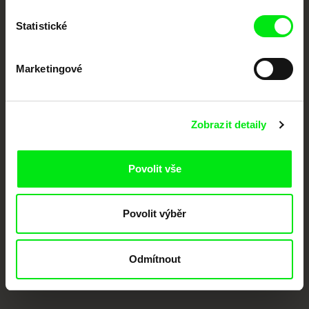
Členové Doc Alliance
Statistické
Marketingové
Zobrazit detaily
CPH:DOX
Doclisboa
Millennium Docs
DOK Leipzig
Against Gravity
Povolit vše
Povolit výběr
Odmítnout
FIDMarseille
MFDF Ji.hlava
Visions du Réel