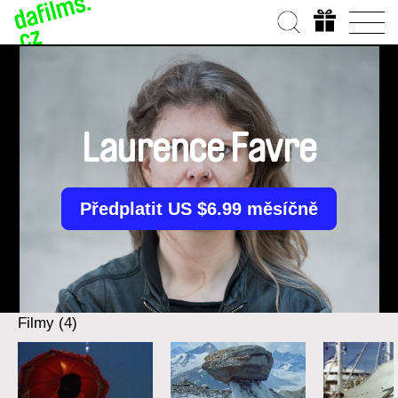
Laurence Favre
Předplatit US $6.99 měsíčně
Filmy (4)