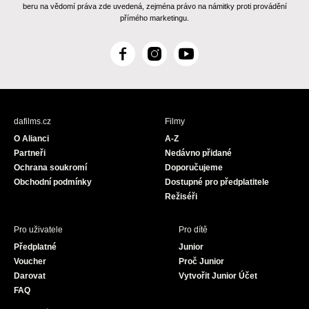
beru na vědomí práva zde uvedená, zejména právo na námitky proti provádění
přímého marketingu.
F
I
Y
a
n
o
c
s
u
e
t
T
b
a
u
dafilms.cz
Filmy
o
g
b
O Alianci
A-Z
o
r
e
Partneři
Nedávno přidané
k
a
Ochrana soukromí
Doporučujeme
m
Obchodní podmínky
Dostupné pro předplatitele
Režiséři
Pro uživatele
Pro dítě
Předplatné
Junior
Voucher
Proč Junior
Darovat
Vytvořit Junior Účet
FAQ