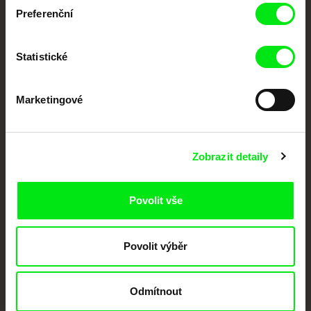
Preferenční
Portál DAFilms.cz je výsledkem tvůrčí spolupráce 7 klíčových evropských
festivalů dokumentárního filmu sdružených do Doc Alliance. Naším cílem je
posouvat hranice dokumentárního filmu, propagovat jeho rozmanitost a
Statistické
podporovat kvalitní autorské filmy.
Členové Doc Alliance
Marketingové
Zobrazit detaily
Povolit vše
CPH:DOX
Doclisboa
Millennium Docs
DOK Leipzig
Against Gravity
Povolit výběr
Odmítnout