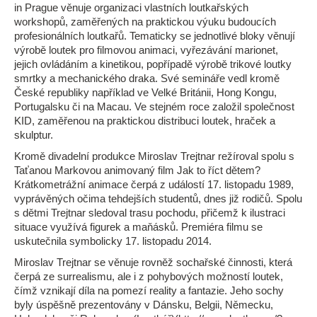
in Prague věnuje organizaci vlastních loutkařských
workshopů, zaměřených na praktickou výuku budoucích
profesionálních loutkařů. Tematicky se jednotlivé bloky věnují
výrobě loutek pro filmovou animaci, vyřezávání marionet,
jejich ovládáním a kinetikou, popřípadě výrobě trikové loutky
smrtky a mechanického draka. Své semináře vedl kromě
České republiky například ve Velké Británii, Hong Kongu,
Portugalsku či na Macau. Ve stejném roce založil společnost
KID, zaměřenou na praktickou distribuci loutek, hraček a
skulptur.
Kromě divadelní produkce Miroslav Trejtnar režíroval spolu s
Taťanou Markovou animovaný film Jak to říct dětem?
Krátkometrážní animace čerpá z událostí 17. listopadu 1989,
vyprávěných očima tehdejších studentů, dnes již rodičů. Spolu
s dětmi Trejtnar sledoval trasu pochodu, přičemž k ilustraci
situace využívá figurek a maňásků. Premiéra filmu se
uskutečnila symbolicky 17. listopadu 2014.
Miroslav Trejtnar se věnuje rovněž sochařské činnosti, která
čerpá ze surrealismu, ale i z pohybových možností loutek,
čímž vznikají díla na pomezí reality a fantazie. Jeho sochy
byly úspěšně prezentovány v Dánsku, Belgii, Německu,