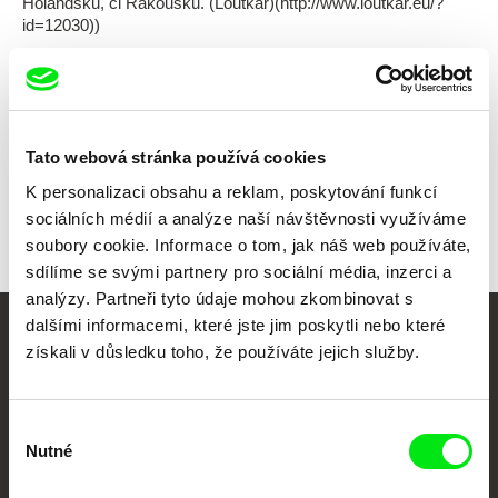
Holandsku, či Rakousku. (Loutkář)(http://www.loutkar.eu/?
id=12030))
Všichni režiséři
Tato webová stránka používá cookies
K personalizaci obsahu a reklam, poskytování funkcí
sociálních médií a analýze naší návštěvnosti využíváme
soubory cookie. Informace o tom, jak náš web používáte,
sdílíme se svými partnery pro sociální média, inzerci a
analýzy. Partneři tyto údaje mohou zkombinovat s
dalšími informacemi, které jste jim poskytli nebo které
Vaše online
získali v důsledku toho, že používáte jejich služby.
dokumentární kino
Výběr
Nové festivalové filmy
Nutné
souhlasu
každý týden