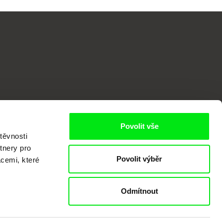
o
Povolit vše
těvnosti
tnery pro
Povolit výběr
acemi, které
Odmítnout