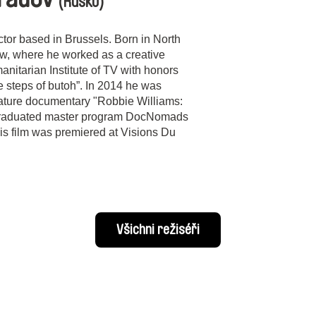
(Rusko)
ctor based in Brussels. Born in North
w, where he worked as a creative
anitarian Institute of TV with honors
e steps of butoh”. In 2014 he was
feature documentary "Robbie Williams:
e graduated master program DocNomads
his film was premiered at Visions Du
Všichni režiséři