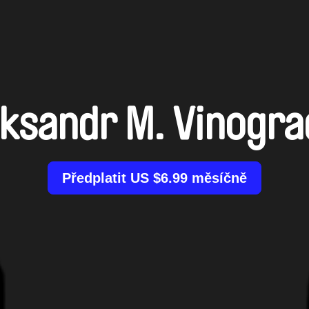
ksandr M. Vinogr
Předplatit US $6.99 měsíčně