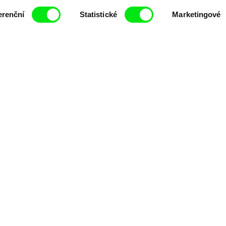
čí spolupráce 7 klíčových evropských festivalů do
anice dokumentárního filmu, propagovat jeho rozma
erenční
Statistické
Marketingové
filmy.
Členové Doc Alliance
lennium Docs Against
DOK Leipzig
FIDMarseille
vity