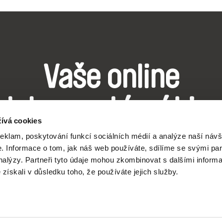
Vaše online
dokumentární kin
ívá cookies
reklam, poskytování funkcí sociálních médií a analýze naší návš
Nové festivalové filmy
 Informace o tom, jak náš web používáte, sdílíme se svými par
každý týden
analýzy. Partneři tyto údaje mohou zkombinovat s dalšími inform
é získali v důsledku toho, že používáte jejich služby.