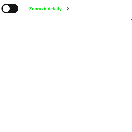
kumentárního filmu sdružených do Doc
nitost a podporovat kvalitní autorské
Zobrazit detaily
MFDF Ji.hlava
Visions du Réel