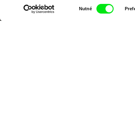
Portál DAFilms.cz je výsledkem tvůr
Výběr
Alliance. Naším cílem je posouvat hr
Nutné
Pref
souhlasu
CPH:DOX
Doclisboa
Mil
Gra