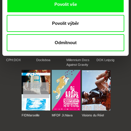
Členové Doc Alliance
Povolit vše
Povolit výběr
Odmítnout
CPH:DOX
Doclisboa
Millennium Docs
DOK Leipzig
Against Gravity
FIDMarseille
MFDF Ji.hlava
Visions du Réel