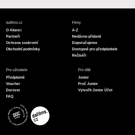
a
n
o
c
s
u
e
t
T
b
a
u
dafilms.cz
Filmy
o
g
b
O Alianci
A-Z
o
r
e
Partneři
Nedávno přidané
k
a
Ochrana soukromí
Doporučujeme
m
Obchodní podmínky
Dostupné pro předplatitele
Režiséři
Pro uživatele
Pro dítě
Předplatné
Junior
Voucher
Proč Junior
Darovat
Vytvořit Junior Účet
FAQ