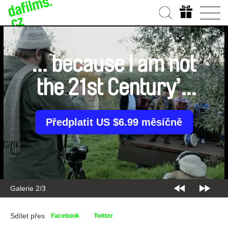
… because I am not
the 21st Century’s
Giacometti
Předplatit US $6.99 měsíčně
Galerie 2/3
Sdílet přes
Facebook
Twitter