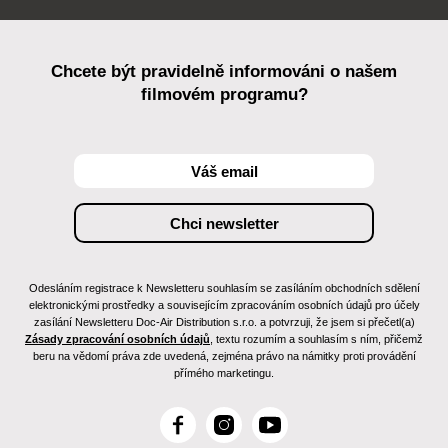
Chcete být pravidelně informováni o našem
filmovém programu?
Odesláním registrace k Newsletteru souhlasím se zasíláním obchodních sdělení
elektronickými prostředky a souvisejícím zpracováním osobních údajů pro účely
zasílání Newsletteru Doc-Air Distribution s.r.o. a potvrzuji, že jsem si přečetl(a)
Zásady zpracování osobních údajů
, textu rozumím a souhlasím s ním, přičemž
beru na vědomí práva zde uvedená, zejména právo na námitky proti provádění
přímého marketingu.
F
I
Y