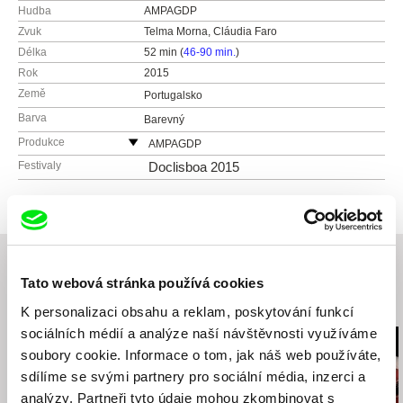
Hudba
AMPAGDP
Zvuk
Telma Morna, Cláudia Faro
Délka
52 min (
46-90 min.
)
Rok
2015
Země
Portugalsko
Barva
Barevný
Produkce
AMPAGDP
Portugalsko
Festivaly
Doclisboa 2015
web:
https://vimeo.com/mpagdp
Tato webová stránka používá cookies
Související filmy (20)
K personalizaci obsahu a reklam, poskytování funkcí
sociálních médií a analýze naší návštěvnosti využíváme
soubory cookie. Informace o tom, jak náš web používáte,
sdílíme se svými partnery pro sociální média, inzerci a
analýzy. Partneři tyto údaje mohou zkombinovat s