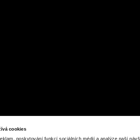
ívá cookies
reklam, poskytování funkcí sociálních médií a analýze naší návš