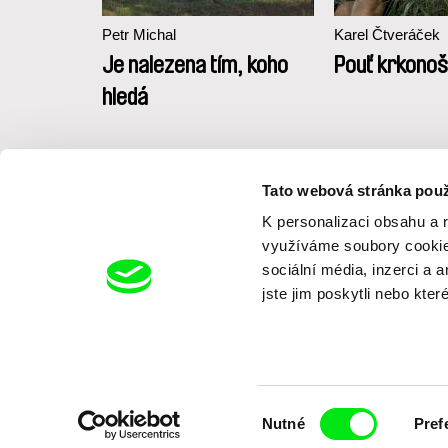
Petr Michal
Karel Čtveráček
dla Sklep
Je nalezena tím, koho
Pouť krkono
a
hledá
a
Tato webová stránka použ
K personalizaci obsahu a 
využíváme soubory cookie.
sociální média, inzerci a 
jste jim poskytli nebo kter
Výběr
Nutné
Pref
souhlasu