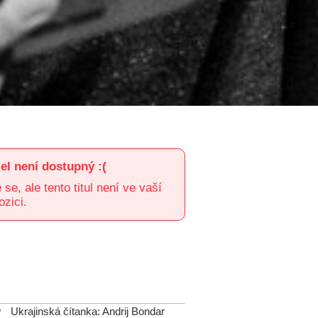
el není dostupný :(
e, ale tento titul není ve vaší
ozici.
v
Ukrajinská čítanka: Andrij Bondar