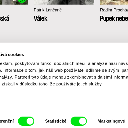
US $
Patrik Lančarič
Radim Prochá
šská
Válek
Pupek nebe
ívá cookies
reklam, poskytování funkcí sociálních médií a analýze naší návš
 Informace o tom, jak náš web používáte, sdílíme se svými par
analýzy. Partneři tyto údaje mohou zkombinovat s dalšími inform
é získali v důsledku toho, že používáte jejich služby.
Vaše online
dokumentární kin
erenční
Statistické
Marketingové