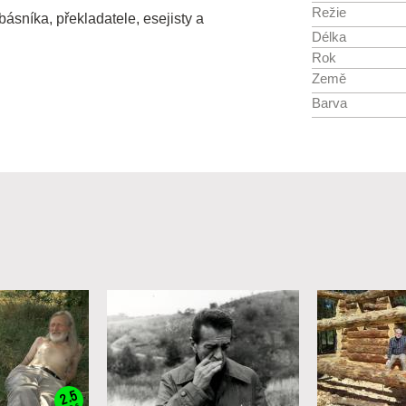
Režie
básníka, překladatele, esejisty a
Délka
Rok
Země
Barva
2.5