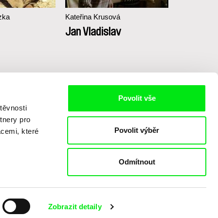
zka
Kateřina Krusová
Pablo Sigg
Jan Vladislav
I, Of Wh
Nothing
Povolit vše
těvnosti
tnery pro
Povolit výběr
acemi, které
Odmítnout
o
Zobrazit detaily