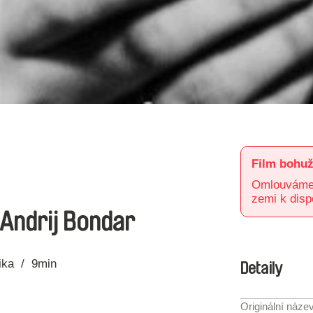
Film bohuž
Omlouváme s
zemi k disp
 Andrij Bondar
ika
9min
Detaily
Originální náze