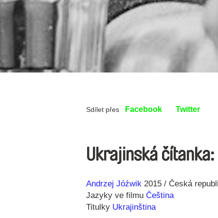
Facebook
Twitter
Sdílet přes
Ukrajinská čítanka:
Režie
Rok
Andrzej Jóźwik
2015
Česká republ
Jazyky ve filmu
Čeština
Titulky
Ukrajinština