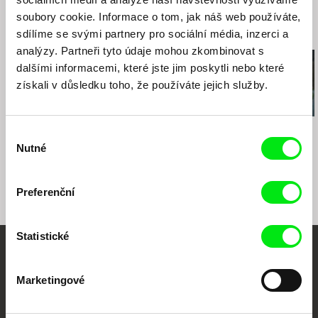
fax: 261216628
soubory cookie. Informace o tom, jak náš web používáte,
e-mail:
petra.stovikova@ceskatelevize.cz
,
jitk
Související filmy (20)
sdílíme se svými partnery pro sociální média, inzerci a
a.prochazkova@ceskatelevize.cz
analýzy. Partneři tyto údaje mohou zkombinovat s
Dan Pribáň
dalšími informacemi, které jste jim poskytli nebo které
Česká republika
získali v důsledku toho, že používáte jejich služby.
web:
http://tamazpet.transtrabant.cz/
e-mail:
transtrabant@transtrabant.cz
Michal Böhm
Peter Liechti
Jan Hušek
Výběr
Osm milimetrů rodiny
Bzučení hmyzu:
Pochcánek
Nutné
souhlasu
zápisky mumie
Preferenční
Statistické
Vaše online
Marketingové
dokumentární kino