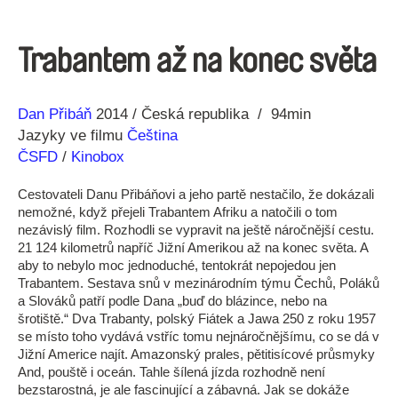
Trabantem až na konec světa
Režie
Rok
Dan Přibáň
2014
Česká republika
94min
Jazyky ve filmu
Čeština
ČSFD
/
Kinobox
Cestovateli Danu Přibáňovi a jeho partě nestačilo, že dokázali
nemožné, když přejeli Trabantem Afriku a natočili o tom
nezávislý film. Rozhodli se vypravit na ještě náročnější cestu.
21 124 kilometrů napříč Jižní Amerikou až na konec světa. A
aby to nebylo moc jednoduché, tentokrát nepojedou jen
Trabantem. Sestava snů v mezinárodním týmu Čechů, Poláků
a Slováků patří podle Dana „buď do blázince, nebo na
šrotiště.“ Dva Trabanty, polský Fiátek a Jawa 250 z roku 1957
se místo toho vydává vstříc tomu nejnáročnějšímu, co se dá v
Jižní Americe najít. Amazonský prales, pětitisícové průsmyky
And, pouště i oceán. Tahle šílená jízda rozhodně není
bezstarostná, je ale fascinující a zábavná. Jak se dokáže