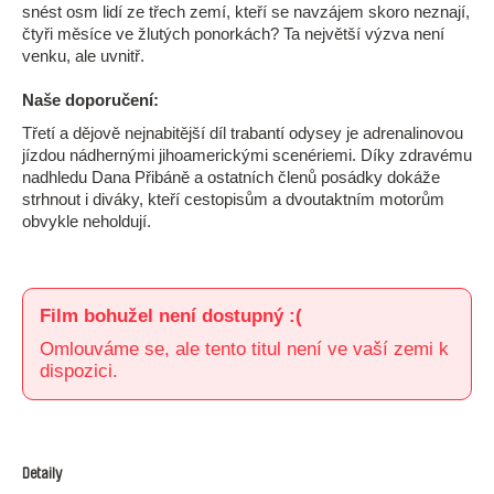
snést osm lidí ze třech zemí, kteří se navzájem skoro neznají,
čtyři měsíce ve žlutých ponorkách? Ta největší výzva není
venku, ale uvnitř.
Naše doporučení:
Třetí a dějově nejnabitější díl trabantí odysey je adrenalinovou
jízdou nádhernými jihoamerickými scenériemi. Díky zdravému
nadhledu Dana Přibáně a ostatních členů posádky dokáže
strhnout i diváky, kteří cestopisům a dvoutaktním motorům
obvykle neholdují.
Film bohužel není dostupný :(
Omlouváme se, ale tento titul není ve vaší zemi k
dispozici.
Detaily