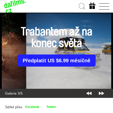
Trabantem až na
konec světa
Předplatit US $6.99 měsíčně
Galerie 4/5
Sdílet přes
Facebook
Twitter