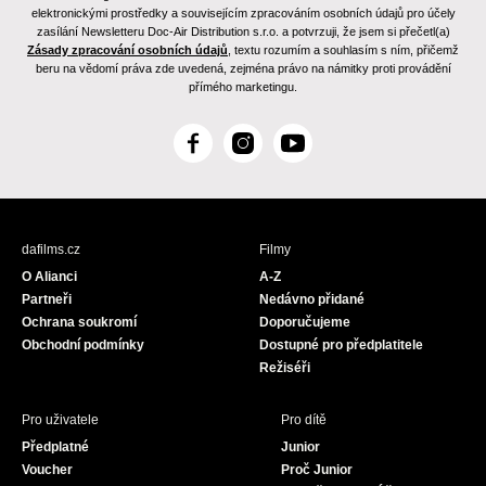
elektronickými prostředky a souvisejícím zpracováním osobních údajů pro účely
zasílání Newsletteru Doc-Air Distribution s.r.o. a potvrzuji, že jsem si přečetl(a)
Zásady zpracování osobních údajů
, textu rozumím a souhlasím s ním, přičemž
beru na vědomí práva zde uvedená, zejména právo na námitky proti provádění
přímého marketingu.
F
I
Y
a
n
o
c
s
u
e
t
T
b
a
u
dafilms.cz
Filmy
o
g
b
O Alianci
A-Z
o
r
e
Partneři
Nedávno přidané
k
a
Ochrana soukromí
Doporučujeme
m
Obchodní podmínky
Dostupné pro předplatitele
Režiséři
Pro uživatele
Pro dítě
Předplatné
Junior
Voucher
Proč Junior