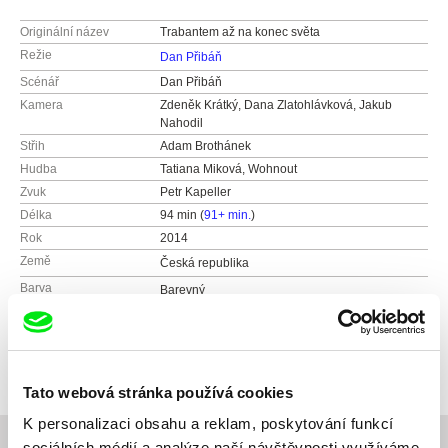
Originální název
Trabantem až na konec světa
Režie
Dan Přibáň
Scénář
Dan Přibáň
Kamera
Zdeněk Krátký, Dana Zlatohlávková, Jakub
Nahodil
Střih
Adam Brothánek
Hudba
Tatiana Miková, Wohnout
Zvuk
Petr Kapeller
Délka
94 min (
91+ min.
)
Rok
2014
Země
Česká republika
Barva
Barevný
Produkce
Česká televize
Kavčí hory
Distribuce
Bontonfilm a.s.
140 70 Praha 4
Česká republika
Česká republika
web:
http://www.bontonfilm.cz
Tato webová stránka používá cookies
web:
www.ceskatelevize.cz
e-mail:
petra.pachl@bontonfilm.cz
K personalizaci obsahu a reklam, poskytování funkcí
tel: 261137106
sociálních médií a analýze naší návštěvnosti využíváme