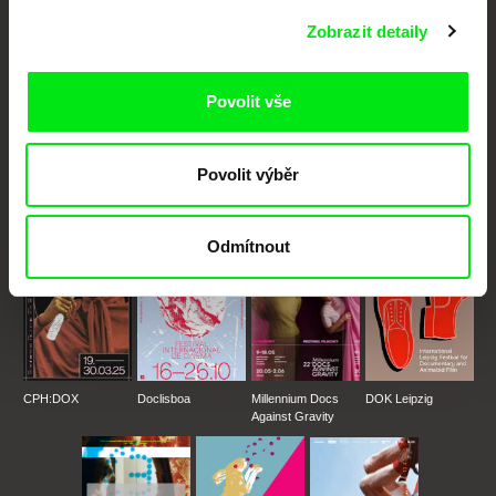
Nové festivalové filmy
každý týden
Zobrazit detaily
Povolit vše
Portál DAFilms.cz je výsledkem tvůrčí spolupráce 7 klíčových evropských
festivalů dokumentárního filmu sdružených do Doc Alliance. Naším cílem je
posouvat hranice dokumentárního filmu, propagovat jeho rozmanitost a
podporovat kvalitní autorské filmy.
Povolit výběr
Členové Doc Alliance
Odmítnout
CPH:DOX
Doclisboa
Millennium Docs
DOK Leipzig
Against Gravity